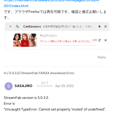
https://members.caribbeancom.com/moviepages/091824-
001/index.html
です。ブラウザFirefoxでは再生可能です。確認と修正お願いしま
す。
Reply
In
[ 5.0.3.2] StreamFab FANZA download Error.
Lv. 1
S
SASAJIRO
Apr 29, 2022
StreamFab version is 5.0.3.2.
Error is
"Uncaught TypeError: Cannot set property 'muted' of undefined",