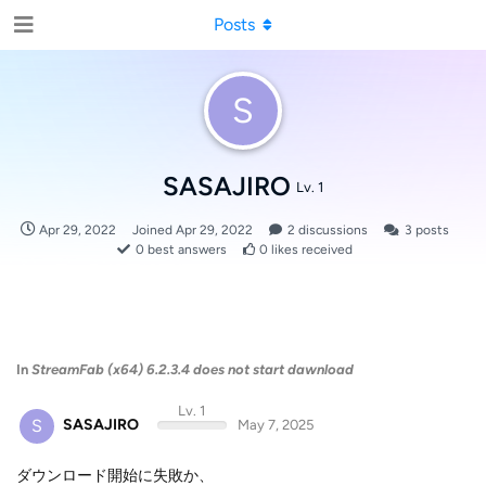
Posts
S
SASAJIRO
Lv. 1
Apr 29, 2022
Joined
Apr 29, 2022
2
discussions
3
posts
0
best answers
0
likes received
In
StreamFab (x64) 6.2.3.4 does not start dawnload
Lv. 1
S
SASAJIRO
May 7, 2025
ダウンロード開始に失敗か、