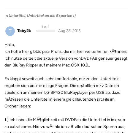
In
Untertitel, Untertitel an die Experten :)
Lv. 1
T
Toby2k
Aug 28, 2015
Hallo,
ich hoffe hier gibtâs paar Profis, die mir hier weiterhelfen kÃ¶nnen:
Ich nutze derzeit die aktuelle Version vonDVDFAB genauer gesagt
den BluRay Ripper auf meinem Mac OSX 10.9..
Es klappt soweit auch sehr komfortable, nur zu den Untertiteln
ergeben sich bei mir einige Fragen. Die erstellten mkv Dateien
spiele ich an meinem LG BP420 BluRayplayer per USB ab, dazu
mÃ¼ssen die Untertitel in einem gleichlautenden srt.File im
Ordner liegen:
1.) Ich habe die MÃ¶glichkeit mit DVDFab die Untertitel in idx, sub
zu extrahieren. Hierzu wÃ¤hle ich z.B. alle deutschen Spuren aus,