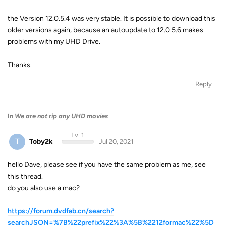
the Version 12.0.5.4 was very stable. It is possible to download this
older versions again, because an autoupdate to 12.0.5.6 makes
problems with my UHD Drive.
Thanks.
Reply
In
We are not rip any UHD movies
Lv. 1
T
Toby2k
Jul 20, 2021
hello Dave, please see if you have the same problem as me, see
this thread.
do you also use a mac?
https://forum.dvdfab.cn/search?
searchJSON=%7B%22prefix%22%3A%5B%2212formac%22%5D