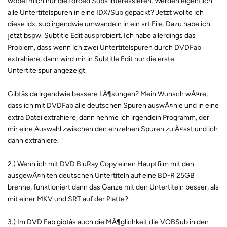
wobei mich nur die forced Subs interessieren. Werden eigentlich
alle Untertitelspuren in eine IDX/Sub gepackt? Jetzt wollte ich
diese idx, sub irgendwie umwandeln in ein srt File. Dazu habe ich
jetzt bspw. Subtitle Edit ausprobiert. Ich habe allerdings das
Problem, dass wenn ich zwei Untertitelspuren durch DVDFab
extrahiere, dann wird mir in Subtitle Edit nur die erste
Untertitelspur angezeigt.
Gibtâs da irgendwie bessere LÃ¶sungen? Mein Wunsch wÃ¤re,
dass ich mit DVDFab alle deutschen Spuren auswÃ¤hle und in eine
extra Datei extrahiere, dann nehme ich irgendein Programm, der
mir eine Auswahl zwischen den einzelnen Spuren zulÃ¤sst und ich
dann extrahiere.
2.) Wenn ich mit DVD BluRay Copy einen Hauptfilm mit den
ausgewÃ¤hlten deutschen Untertiteln auf eine BD-R 25GB
brenne, funktioniert dann das Ganze mit den Untertiteln besser, als
mit einer MKV und SRT auf der Platte?
3.) Im DVD Fab gibtâs auch die MÃ¶glichkeit die VOBSub in den