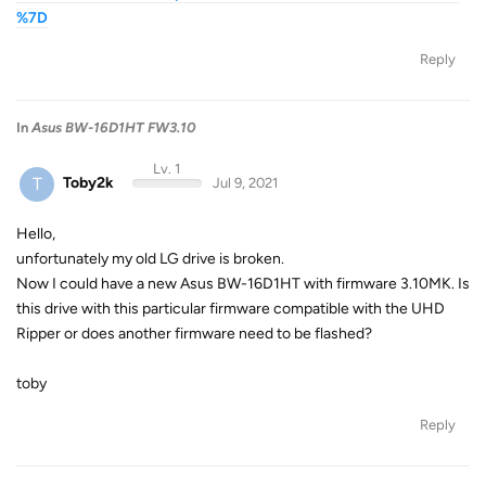
%7D
Reply
In
Asus BW-16D1HT FW3.10
Lv. 1
T
Toby2k
Jul 9, 2021
Hello,
unfortunately my old LG drive is broken.
Now I could have a new Asus BW-16D1HT with firmware 3.10MK. Is
this drive with this particular firmware compatible with the UHD
Ripper or does another firmware need to be flashed?
toby
Reply