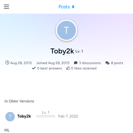
Posts
T
Toby2k
Lv. 1
Aug 28, 2015
Joined
Aug 28, 2015
3
discussions
8
posts
0
best answers
0
likes received
In
Older Versions
Lv. 1
T
Toby2k
Feb 7, 2022
Hi,