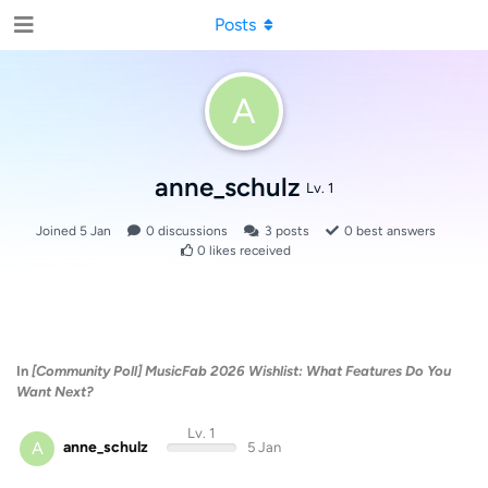
Posts
A
anne_schulz
Lv. 1
Joined
5 Jan
0
discussions
3
posts
0
best answers
0
likes received
In
[Community Poll] MusicFab 2026 Wishlist: What Features Do You
Want Next?
Lv. 1
A
anne_schulz
5 Jan