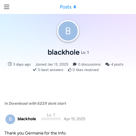
Posts
B
blackhole
Lv. 1
3 days ago
Joined
Jan 13, 2025
0
discussions
4
posts
0
best answers
0
likes received
In
Download with 6229 dont start
Lv. 1
B
blackhole
Apr 15, 2025
Thank you Germania for the Info.