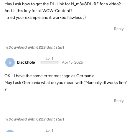
May I ask how to get the DL-Link for N_m3u8DL-RE for a video?
And is this key for all WOW-Content?
I tried your example and it worked flawless ;)
Reply
In
Download with 6229 dont start
Lv. 1
B
blackhole
Apr 15, 2025
OK - I have the same error message as Germania.
May I ask Germania what do you mean with "Manually dl works fine"
?
Reply
In
Download with 6229 dont start
Lv. 1