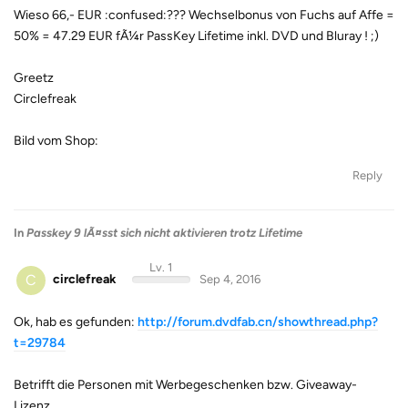
Wieso 66,- EUR :confused:??? Wechselbonus von Fuchs auf Affe =
50% = 47.29 EUR fÃ¼r PassKey Lifetime inkl. DVD und Bluray ! ;)
Greetz
Circlefreak
Bild vom Shop:
Reply
In
Passkey 9 lÃ¤sst sich nicht aktivieren trotz Lifetime
Lv. 1
C
circlefreak
Sep 4, 2016
Ok, hab es gefunden:
http://forum.dvdfab.cn/showthread.php?
t=29784
Betrifft die Personen mit Werbegeschenken bzw. Giveaway-
Lizenz.