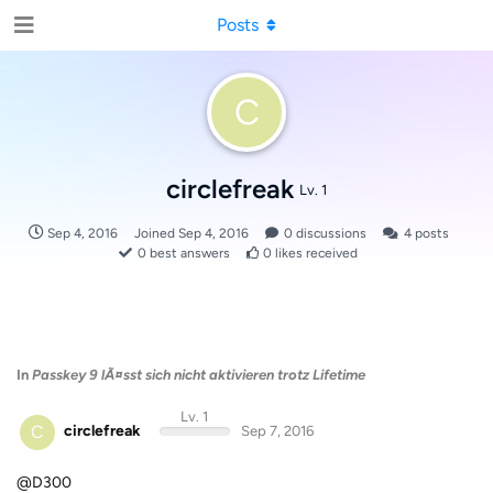
Posts
C
circlefreak
Lv. 1
Sep 4, 2016
Joined
Sep 4, 2016
0
discussions
4
posts
0
best answers
0
likes received
In
Passkey 9 lÃ¤sst sich nicht aktivieren trotz Lifetime
Lv. 1
C
circlefreak
Sep 7, 2016
@D300