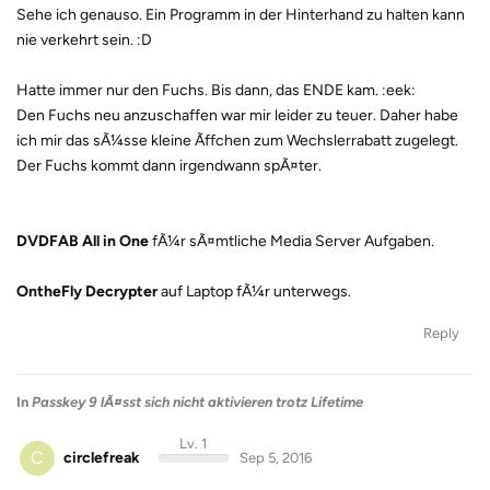
Sehe ich genauso. Ein Programm in der Hinterhand zu halten kann
nie verkehrt sein. :D
Hatte immer nur den Fuchs. Bis dann, das ENDE kam. :eek:
Den Fuchs neu anzuschaffen war mir leider zu teuer. Daher habe
ich mir das sÃ¼sse kleine Ãffchen zum Wechslerrabatt zugelegt.
Der Fuchs kommt dann irgendwann spÃ¤ter.
DVDFAB All in One
fÃ¼r sÃ¤mtliche Media Server Aufgaben.
OntheFly Decrypter
auf Laptop fÃ¼r unterwegs.
Reply
In
Passkey 9 lÃ¤sst sich nicht aktivieren trotz Lifetime
Lv. 1
C
circlefreak
Sep 5, 2016