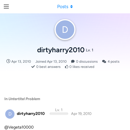
Posts
D
dirtyharry2010
Lv. 1
Apr 13, 2010
Joined
Apr 13, 2010
0
discussions
4
posts
0
best answers
0
likes received
In
Untertitel Problem
Lv. 1
D
dirtyharry2010
Apr 19, 2010
@Vegeta10000