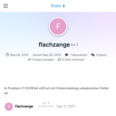
Posts
F
flachzange
Lv. 1
Sep 26, 2015
Joined
Sep 26, 2015
1
discussion
3
posts
0
best answers
0
likes received
In
Problem !!! DVDFab stÃ¼zt mit Fehlermeldung unbekannter Fehler
ab
Lv. 1
F
flachzange
Sep 17, 2017