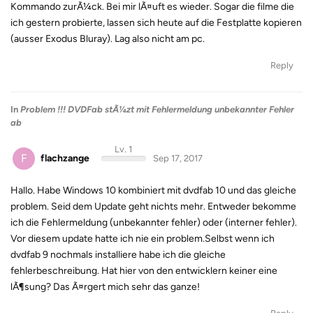
Kommando zurÃ¼ck. Bei mir lÃ¤uft es wieder. Sogar die filme die
ich gestern probierte, lassen sich heute auf die Festplatte kopieren
(ausser Exodus Bluray). Lag also nicht am pc.
Reply
In
Problem !!! DVDFab stÃ¼zt mit Fehlermeldung unbekannter Fehler
ab
Lv. 1
F
flachzange
Sep 17, 2017
Hallo. Habe Windows 10 kombiniert mit dvdfab 10 und das gleiche
problem. Seid dem Update geht nichts mehr. Entweder bekomme
ich die Fehlermeldung (unbekannter fehler) oder (interner fehler).
Vor diesem update hatte ich nie ein problem.Selbst wenn ich
dvdfab 9 nochmals installiere habe ich die gleiche
fehlerbeschreibung. Hat hier von den entwicklern keiner eine
lÃ¶sung? Das Ã¤rgert mich sehr das ganze!