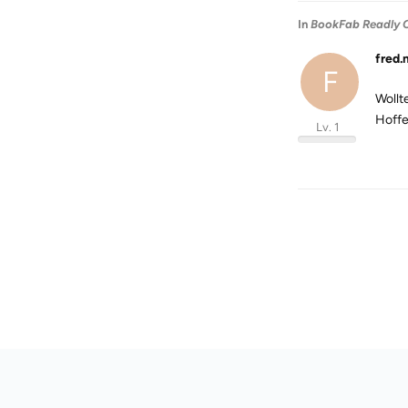
In
BookFab Readly C
fred.
F
Wollt
Hoffe
Lv. 1