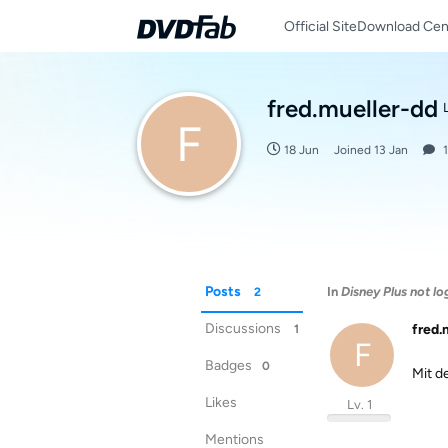
Official Site
Download Cen
fred.mueller-dd
L
F
18 Jun
Joined
13 Jan
1
Posts
In
Disney Plus not log
2
Discussions
fred.
1
F
Badges
0
Mit d
Likes
Lv. 1
Mentions