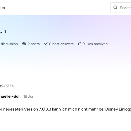
ter
v. 1
discussion
2
posts
0
best answers
0
likes received
ging in..
mueller-dd
18 Jun
er neueseten Version 7.0.3.3 kann ich mich nicht mehr bei Disney Einlog