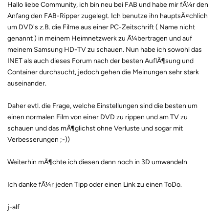
Hallo liebe Community, ich bin neu bei FAB und habe mir fÃ¼r den
Anfang den FAB-Ripper zugelegt. Ich benutze ihn hauptsÃ¤chlich
um DVD's z.B. die Filme aus einer PC-Zeitschrift ( Name nicht
genannt ) in meinem Heimnetzwerk zu Ã¼bertragen und auf
meinem Samsung HD-TV zu schauen. Nun habe ich sowohl das
INET als auch dieses Forum nach der besten AuflÃ¶sung und
Container durchsucht, jedoch gehen die Meinungen sehr stark
auseinander.
Daher evtl. die Frage, welche Einstellungen sind die besten um
einen normalen Film von einer DVD zu rippen und am TV zu
schauen und das mÃ¶glichst ohne Verluste und sogar mit
Verbesserungen ;-))
Weiterhin mÃ¶chte ich diesen dann noch in 3D umwandeln
Ich danke fÃ¼r jeden Tipp oder einen Link zu einen ToDo.
j-alf