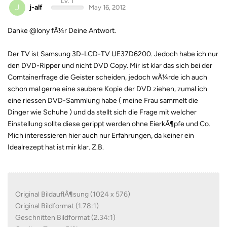
Lv. 1
J
j-alf
May 16, 2012
Danke @lony fÃ¼r Deine Antwort.
Der TV ist Samsung 3D-LCD-TV UE37D6200. Jedoch habe ich nur
den DVD-Ripper und nicht DVD Copy. Mir ist klar das sich bei der
Comtainerfrage die Geister scheiden, jedoch wÃ¼rde ich auch
schon mal gerne eine saubere Kopie der DVD ziehen, zumal ich
eine riessen DVD-Sammlung habe ( meine Frau sammelt die
Dinger wie Schuhe ) und da stellt sich die Frage mit welcher
Einstellung sollte diese gerippt werden ohne EierkÃ¶pfe und Co.
Mich interessieren hier auch nur Erfahrungen, da keiner ein
Idealrezept hat ist mir klar. Z.B.
Original BildauflÃ¶sung (1024 x 576)
Original Bildformat (1.78:1)
Geschnitten Bildformat (2.34:1)