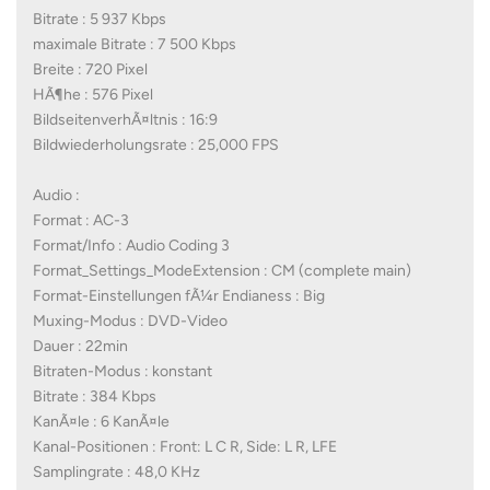
Bitrate : 5 937 Kbps
maximale Bitrate : 7 500 Kbps
Breite : 720 Pixel
HÃ¶he : 576 Pixel
BildseitenverhÃ¤ltnis : 16:9
Bildwiederholungsrate : 25,000 FPS
Audio :
Format : AC-3
Format/Info : Audio Coding 3
Format_Settings_ModeExtension : CM (complete main)
Format-Einstellungen fÃ¼r Endianess : Big
Muxing-Modus : DVD-Video
Dauer : 22min
Bitraten-Modus : konstant
Bitrate : 384 Kbps
KanÃ¤le : 6 KanÃ¤le
Kanal-Positionen : Front: L C R, Side: L R, LFE
Samplingrate : 48,0 KHz