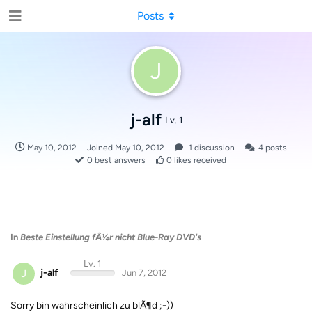
Posts
J
j-alf
Lv. 1
May 10, 2012
Joined
May 10, 2012
1
discussion
4
posts
0
best answers
0
likes received
In
Beste Einstellung fÃ¼r nicht Blue-Ray DVD's
Lv. 1
J
j-alf
Jun 7, 2012
Sorry bin wahrscheinlich zu blÃ¶d ;-))