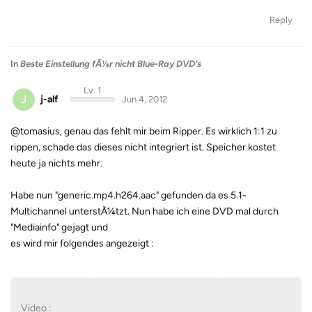
Reply
In
Beste Einstellung fÃ¼r nicht Blue-Ray DVD's
Lv. 1
J
j-alf
Jun 4, 2012
@tomasius, genau das fehlt mir beim Ripper. Es wirklich 1:1 zu
rippen, schade das dieses nicht integriert ist. Speicher kostet
heute ja nichts mehr.
Habe nun "generic.mp4.h264.aac" gefunden da es 5.1-
Multichannel unterstÃ¼tzt. Nun habe ich eine DVD mal durch
"Mediainfo" gejagt und
es wird mir folgendes angezeigt :
Video :