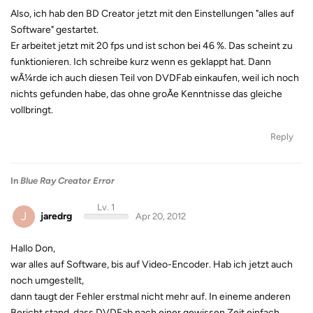
Also, ich hab den BD Creator jetzt mit den Einstellungen "alles auf
Software" gestartet.
Er arbeitet jetzt mit 20 fps und ist schon bei 46 %. Das scheint zu
funktionieren. Ich schreibe kurz wenn es geklappt hat. Dann
wÃ¼rde ich auch diesen Teil von DVDFab einkaufen, weil ich noch
nichts gefunden habe, das ohne groÃe Kenntnisse das gleiche
vollbringt.
Reply
In
Blue Ray Creator Error
Lv. 1
J
jaredrg
Apr 20, 2012
Hallo Don,
war alles auf Software, bis auf Video-Encoder. Hab ich jetzt auch
noch umgestellt,
dann taugt der Fehler erstmal nicht mehr auf. In eineme anderen
Bericht stand, dass DVDFab nach einer gewissen Zeit einfach