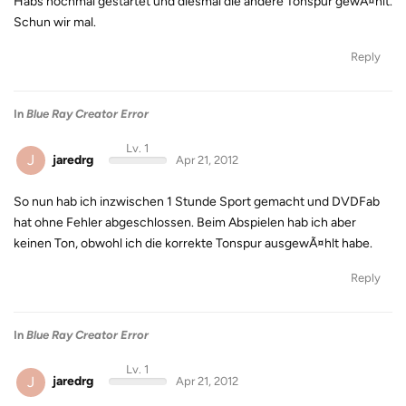
Habs nochmal gestartet und diesmal die andere Tonspur gewÃ¤hlt.
Schun wir mal.
Reply
In
Blue Ray Creator Error
Lv. 1
J
jaredrg
Apr 21, 2012
So nun hab ich inzwischen 1 Stunde Sport gemacht und DVDFab
hat ohne Fehler abgeschlossen. Beim Abspielen hab ich aber
keinen Ton, obwohl ich die korrekte Tonspur ausgewÃ¤hlt habe.
Reply
In
Blue Ray Creator Error
Lv. 1
J
jaredrg
Apr 21, 2012