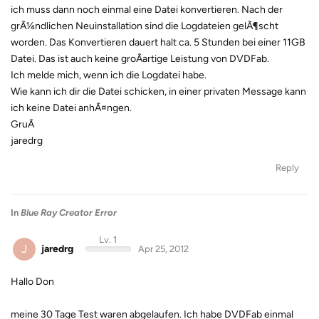
ich muss dann noch einmal eine Datei konvertieren. Nach der
grÃ¼ndlichen Neuinstallation sind die Logdateien gelÃ¶scht
worden. Das Konvertieren dauert halt ca. 5 Stunden bei einer 11GB
Datei. Das ist auch keine groÃartige Leistung von DVDFab.
Ich melde mich, wenn ich die Logdatei habe.
Wie kann ich dir die Datei schicken, in einer privaten Message kann
ich keine Datei anhÃ¤ngen.
GruÃ
jaredrg
Reply
In
Blue Ray Creator Error
Lv. 1
J
jaredrg
Apr 25, 2012
Hallo Don
meine 30 Tage Test waren abgelaufen. Ich habe DVDFab einmal