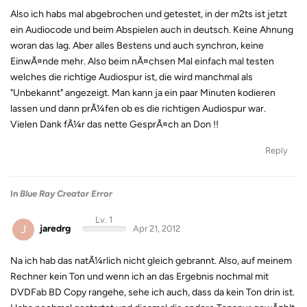
Also ich habs mal abgebrochen und getestet, in der m2ts ist jetzt
ein Audiocode und beim Abspielen auch in deutsch. Keine Ahnung
woran das lag. Aber alles Bestens und auch synchron, keine
EinwÃ¤nde mehr. Also beim nÃ¤chsen Mal einfach mal testen
welches die richtige Audiospur ist, die wird manchmal als
"Unbekannt" angezeigt. Man kann ja ein paar Minuten kodieren
lassen und dann prÃ¼fen ob es die richtigen Audiospur war.
Vielen Dank fÃ¼r das nette GesprÃ¤ch an Don !!
Reply
In
Blue Ray Creator Error
Lv. 1
J
jaredrg
Apr 21, 2012
Na ich hab das natÃ¼rlich nicht gleich gebrannt. Also, auf meinem
Rechner kein Ton und wenn ich an das Ergebnis nochmal mit
DVDFab BD Copy rangehe, sehe ich auch, dass da kein Ton drin ist.