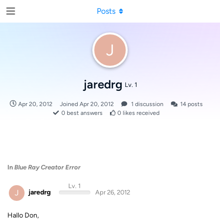
Posts
J
jaredrg
Lv. 1
Apr 20, 2012
Joined
Apr 20, 2012
1
discussion
14
posts
0
best answers
0
likes received
In
Blue Ray Creator Error
Lv. 1
J
jaredrg
Apr 26, 2012
Hallo Don,