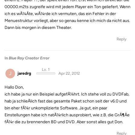
00000.m2ts zugreife wird mit jedem Player ein Ton geliefert. Wenn
ich es wÃ¼Ãte, wÃ¼rde ich vermuten, das ein Fehler in der
Menuestruktur vorliegt, aber so genau kenne ich mich da nicht aus.
Dann bis morgen in diesem Theater.
Reply
In
Blue Ray Creator Error
Lv. 1
J
jaredrg
Apr 22, 2012
Hallo Don,
ich habe ja nur ein Beispiel aufgefÃ¼hrt. Ich stehe voll zu DVDFab,
hab ja schlieÃlich fast das gesamte Paket schon seit der v6.0 und
bin eher fÃ¼r unkomplizierte Software. Ja gut, ein paar
Einstellungen habe ich natÃ¼rlich ausprobiert, wie z.B. die GrÃ¶Ãe
fÃ¼r die zu brennenden BD und DVD. Aber sonst alles gut Don.
Reply