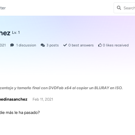
ter
hez
Lv. 1
2021
1
discussion
3
posts
0
best answers
0
likes received
centaje y tamaño final con DVDFab x64 al copiar un BLURAY en ISO.
medinasanchez
Feb 11, 2021
die más le ha pasado?