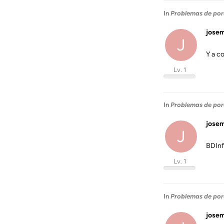
In
Problemas de por
jose
J
Y a co
Lv. 1
In
Problemas de por
jose
J
BDInf
Lv. 1
In
Problemas de por
jose