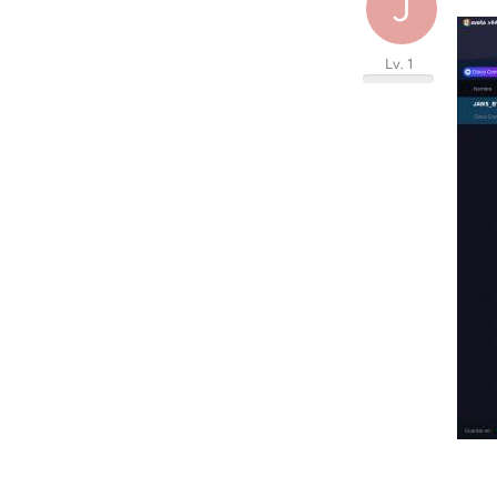
J
Lv. 1