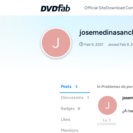
Official Site
Download Cen
josemedinasanc
J
Feb 9, 2021
Joined
Feb 9, 
Posts
In
Problemas de por
3
Discussions
jose
1
J
Badges
0
¿A na
Likes
Lv. 1
Mentions