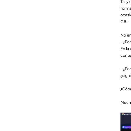
Tal y
forma
ocasi
GB.
No en
- ¿Po
En la
conte
- ¿Po
¿signi
¿Cómo
Mucha