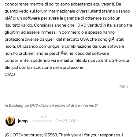
concorrente mentre di solito sono abbastanza equivalenti. Da
quanto vedo sul forum internazionale diversi utenti stanno usando
piÃ¹ di un software per avere la garanzia di ottenere subito un
risultato valido. Considera anche che i DVD venduti in italia sono fra
gli ultimi ad essere immessi in commercio e spesso hanno
protezioni diverse da quelli del mercato USA che sono giÃ stati
risolti. Utilizzando comunque la combinazione dei due software
non ho problemi anche perchÃ©, nel caso del software
concorrente, spedendo via e-mail un file .ilz ricevo entro 24 ore un
file .pcl con la risoluzione della protezione.
CIAO
Reply
In
Backing up DVD disks on external drive - format?
Lv. 1
jump
Oct 27, 2012
[QUOTE=bevbruce;125563]Thank you all for your responses. I