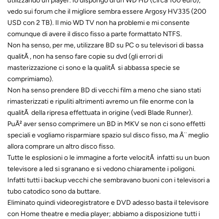
utilizzando un player. Io dispongo di un WD HD (circa 100 euro),
vedo sui forum che il migliore sembra essere Argosy HV335 (200
USD con 2 TB). Il mio WD TV non ha problemi e mi consente
comunque di avere il disco fisso a parte formattato NTFS.
Non ha senso, per me, utilizzare BD su PC o su televisori di bassa
qualitÃ , non ha senso fare copie su dvd (gli errori di
masterizzazione ci sono e la qualitÃ si abbassa specie se
comprimiamo).
Non ha senso prendere BD di vecchi film a meno che siano stati
rimasterizzati e ripuliti altrimenti avremo un file enorme con la
qualitÃ della ripresa effettuata in origine (vedi Blade Runner).
PuÃ² aver senso comprimere un BD in MKV se non ci sono effetti
speciali e vogliamo risparmiare spazio sul disco fisso, ma Ã¨ meglio
allora comprare un altro disco fisso.
Tutte le esplosioni o le immagine a forte velocitÃ infatti su un buon
televisore a led si sgranano e si vedono chiaramente i poligoni.
Infatti tutti i backup vecchi che sembravano buoni con i televisori a
tubo catodico sono da buttare.
Eliminato quindi videoregistratore e DVD adesso basta il televisore
con Home theatre e media player; abbiamo a disposizione tutti i