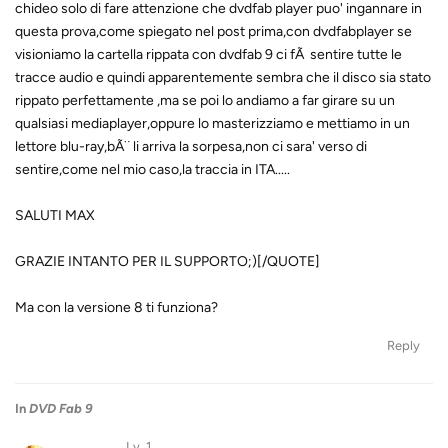
chideo solo di fare attenzione che dvdfab player puo' ingannare in
questa prova,come spiegato nel post prima,con dvdfabplayer se
visioniamo la cartella rippata con dvdfab 9 ci fÃ sentire tutte le
tracce audio e quindi apparentemente sembra che il disco sia stato
rippato perfettamente ,ma se poi lo andiamo a far girare su un
qualsiasi mediaplayer,oppure lo masterizziamo e mettiamo in un
lettore blu-ray,bÃ¨ li arriva la sorpesa,non ci sara' verso di
sentire,come nel mio caso,la traccia in ITA.....
SALUTI MAX
GRAZIE INTANTO PER IL SUPPORTO;)[/QUOTE]
Ma con la versione 8 ti funziona?
Reply
In
DVD Fab 9
Lv. 1