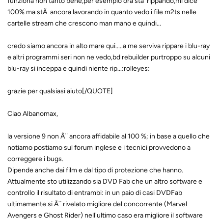
funziona non tanto bene,per esempio ora sta' rippando,mi dice
100% ma stÃ ancora lavorando in quanto vedo i file m2ts nelle
cartelle stream che crescono man mano e quindi...
credo siamo ancora in alto mare qui.....a me serviva rippare i blu-ray
e altri programmi seri non ne vedo,bd rebuilder purtroppo su alcuni
blu-ray si inceppa e quindi niente rip...:rolleyes:
grazie per qualsiasi aiuto[/QUOTE]
Ciao Albanomax,
la versione 9 non Ã¨ ancora affidabile al 100 %; in base a quello che
notiamo postiamo sul forum inglese e i tecnici provvedono a
correggere i bugs.
Dipende anche dai film e dal tipo di protezione che hanno.
Attualmente sto utilizzando sia DVD Fab che un altro software e
controllo il risultato di entrambi: in un paio di casi DVDFab
ultimamente si Ã¨ rivelato migliore del concorrente (Marvel
Avengers e Ghost Rider) nell'ultimo caso era migliore il software