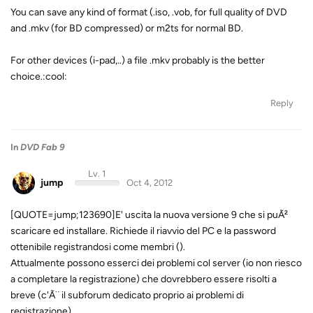
You can save any kind of format (.iso, .vob, for full quality of DVD
and .mkv (for BD compressed) or m2ts for normal BD.
For other devices (i-pad,..) a file .mkv probably is the better
choice.:cool:
Reply
In
DVD Fab 9
Lv. 1
jump
Oct 4, 2012
[QUOTE=jump;123690]E' uscita la nuova versione 9 che si puÃ²
scaricare ed installare. Richiede il riavvio del PC e la password
ottenibile registrandosi come membri ().
Attualmente possono esserci dei problemi col server (io non riesco
a completare la registrazione) che dovrebbero essere risolti a
breve (c'Ã¨ il subforum dedicato proprio ai problemi di
registrazione).