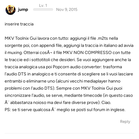
Lv. 1
jump
Nov 9, 2015
inserire traccia
MKV Toolnix Gui lavora con tutto: aggiungi il file .m2ts nella
sorgente poi, con appendi file, aggiungi la traccia in italiano ad avvia
il muxing. Otterrai cosÃ¬ il file MKV NON COMPRESSO con tutte
le traccie ed i sottotitoli che desideri. Se vuoi aggiungere anche la
traccia analogica usa poi Popcorn audio converter: trasforma
l'audio DTS in analogico e ti consente di scegliere se li vuoi lasciare
entrambi o eliminarne uno (alcuni vecchi mediaplayer hanno
problemi con l'audio DTS). Sempre con MKV Toolnix Gui puoi
sincronizzare l'audio, se serve, mediante timecode (in questo caso
Ã¨ abbastanza noioso ma devi fare diverse prove). Ciao.
PS: se ti serve qualcosa Ã¨ meglio se posti sul forum in inglese.
Reply