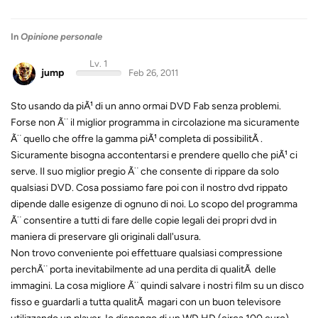
In
Opinione personale
Lv. 1
jump
Feb 26, 2011
Sto usando da piÃ¹ di un anno ormai DVD Fab senza problemi.
Forse non Ã¨ il miglior programma in circolazione ma sicuramente
Ã¨ quello che offre la gamma piÃ¹ completa di possibilitÃ .
Sicuramente bisogna accontentarsi e prendere quello che piÃ¹ ci
serve. Il suo miglior pregio Ã¨ che consente di rippare da solo
qualsiasi DVD. Cosa possiamo fare poi con il nostro dvd rippato
dipende dalle esigenze di ognuno di noi. Lo scopo del programma
Ã¨ consentire a tutti di fare delle copie legali dei propri dvd in
maniera di preservare gli originali dall'usura.
Non trovo conveniente poi effettuare qualsiasi compressione
perchÃ¨ porta inevitabilmente ad una perdita di qualitÃ delle
immagini. La cosa migliore Ã¨ quindi salvare i nostri film su un disco
fisso e guardarli a tutta qualitÃ magari con un buon televisore