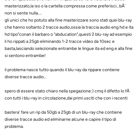
masterizzato,la iso o la cartella compressa come preferisci...bÃ¨
non si sente nulla....
gli unici che ho potuto alla fine masterizzare sono stati quei blu-ray
che hanno soltanto 2 tracce audio,ossia la traccia audio eng hd e ita
hd tipo"conan il barbaro o "abducation",questi 2 blu-ray ad esempio
li ho rippati a 25gb eliminando 1-2 tracce video da 10sec e
basta,lasciando selezionate entrambe le lingue ita ed eng e alla fine
si sentono entrambe!
il problema nasce tutto quando il blu-ray da rippare contiene
diverse tracce audio...
spero di essere stato chiaro nella spegazione:) cmq il difetto lo fÃ
con tutti i blu-ray in circolazione,dai primi usciti che con i recenti
bastera' fare un rip da 50gb a 25gb di un blu-ray che contiene
diverse tracce audio ed eliminarne alcune e capire il tipo di
problema.