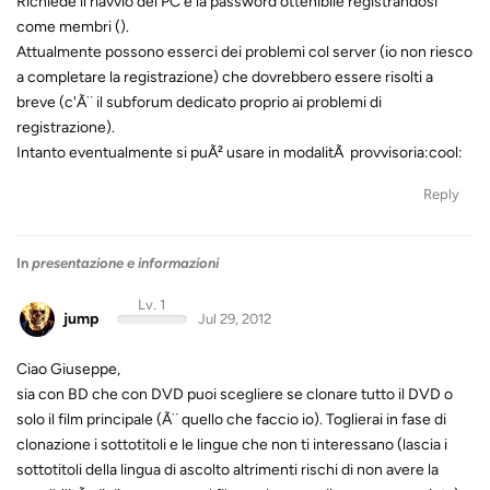
Richiede il riavvio del PC e la password ottenibile registrandosi
come membri ().
Attualmente possono esserci dei problemi col server (io non riesco
a completare la registrazione) che dovrebbero essere risolti a
breve (c'Ã¨ il subforum dedicato proprio ai problemi di
registrazione).
Intanto eventualmente si puÃ² usare in modalitÃ provvisoria:cool:
Reply
In
presentazione e informazioni
Lv. 1
jump
Jul 29, 2012
Ciao Giuseppe,
sia con BD che con DVD puoi scegliere se clonare tutto il DVD o
solo il film principale (Ã¨ quello che faccio io). Toglierai in fase di
clonazione i sottotitoli e le lingue che non ti interessano (lascia i
sottotitoli della lingua di ascolto altrimenti rischi di non avere la