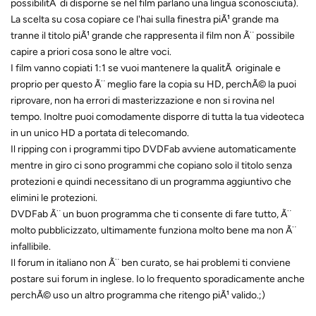
possibilitÃ di disporne se nel film parlano una lingua sconosciuta).
La scelta su cosa copiare ce l'hai sulla finestra piÃ¹ grande ma
tranne il titolo piÃ¹ grande che rappresenta il film non Ã¨ possibile
capire a priori cosa sono le altre voci.
I film vanno copiati 1:1 se vuoi mantenere la qualitÃ originale e
proprio per questo Ã¨ meglio fare la copia su HD, perchÃ© la puoi
riprovare, non ha errori di masterizzazione e non si rovina nel
tempo. Inoltre puoi comodamente disporre di tutta la tua videoteca
in un unico HD a portata di telecomando.
Il ripping con i programmi tipo DVDFab avviene automaticamente
mentre in giro ci sono programmi che copiano solo il titolo senza
protezioni e quindi necessitano di un programma aggiuntivo che
elimini le protezioni.
DVDFab Ã¨ un buon programma che ti consente di fare tutto, Ã¨
molto pubblicizzato, ultimamente funziona molto bene ma non Ã¨
infallibile.
Il forum in italiano non Ã¨ ben curato, se hai problemi ti conviene
postare sui forum in inglese. Io lo frequento sporadicamente anche
perchÃ© uso un altro programma che ritengo piÃ¹ valido.;)