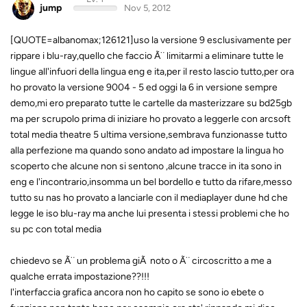
jump
Nov 5, 2012
[QUOTE=albanomax;126121]uso la versione 9 esclusivamente per
rippare i blu-ray,quello che faccio Ã¨ limitarmi a eliminare tutte le
lingue all'infuori della lingua eng e ita,per il resto lascio tutto,per ora
ho provato la versione 9004 - 5 ed oggi la 6 in versione sempre
demo,mi ero preparato tutte le cartelle da masterizzare su bd25gb
ma per scrupolo prima di iniziare ho provato a leggerle con arcsoft
total media theatre 5 ultima versione,sembrava funzionasse tutto
alla perfezione ma quando sono andato ad impostare la lingua ho
scoperto che alcune non si sentono ,alcune tracce in ita sono in
eng e l'incontrario,insomma un bel bordello e tutto da rifare,messo
tutto su nas ho provato a lanciarle con il mediaplayer dune hd che
legge le iso blu-ray ma anche lui presenta i stessi problemi che ho
su pc con total media
chiedevo se Ã¨ un problema giÃ noto o Ã¨ circoscritto a me a
qualche errata impostazione??!!!
l'interfaccia grafica ancora non ho capito se sono io ebete o