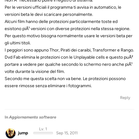
Non Ã¨ necessario pulire il registro di sistema.
Per le versioni ufficiali il programma ti avvisa in automatico, le
versioni beta le devi scaricare personalmente.
Alcuni film hanno delle protezioni particolarmente toste ed
esistono piÃ¹ versioni con diverse protezioni nella stessa regione.
Per questo motivo bisogna normalmente usare le versioni beta per
gli ultimi titoli.
I peggiori sono appuno Thor, Pirati dei caraibi, Transformer e Rango.
Dvd Fab elimina le protezioni con le Unplayable cells e questo puÃ²
portare a vedere per qualche secondo lo schermo nero anche piÃ¹
volte durante la visione del film.
Secondo me questa scelta non va bene. Le protezioni possono
essere rimosse senza eliminare i fotogrammi.
Reply
In
Aggiornamento software
Lv. 1
jump
Sep 15, 2011