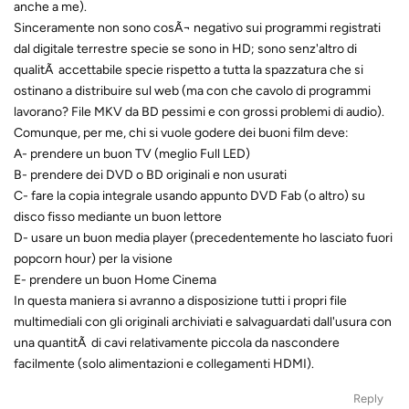
anche a me).
Sinceramente non sono cosÃ¬ negativo sui programmi registrati
dal digitale terrestre specie se sono in HD; sono senz'altro di
qualitÃ accettabile specie rispetto a tutta la spazzatura che si
ostinano a distribuire sul web (ma con che cavolo di programmi
lavorano? File MKV da BD pessimi e con grossi problemi di audio).
Comunque, per me, chi si vuole godere dei buoni film deve:
A- prendere un buon TV (meglio Full LED)
B- prendere dei DVD o BD originali e non usurati
C- fare la copia integrale usando appunto DVD Fab (o altro) su
disco fisso mediante un buon lettore
D- usare un buon media player (precedentemente ho lasciato fuori
popcorn hour) per la visione
E- prendere un buon Home Cinema
In questa maniera si avranno a disposizione tutti i propri file
multimediali con gli originali archiviati e salvaguardati dall'usura con
una quantitÃ di cavi relativamente piccola da nascondere
facilmente (solo alimentazioni e collegamenti HDMI).
Reply