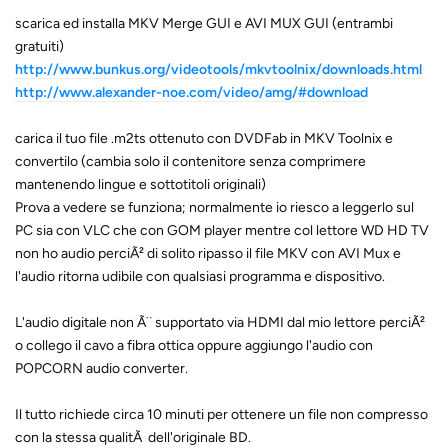
scarica ed installa MKV Merge GUI e AVI MUX GUI (entrambi
gratuiti)
http://www.bunkus.org/videotools/mkvtoolnix/downloads.html
http://www.alexander-noe.com/video/amg/#download
carica il tuo file .m2ts ottenuto con DVDFab in MKV Toolnix e
convertilo (cambia solo il contenitore senza comprimere
mantenendo lingue e sottotitoli originali)
Prova a vedere se funziona; normalmente io riesco a leggerlo sul
PC sia con VLC che con GOM player mentre col lettore WD HD TV
non ho audio perciÃ² di solito ripasso il file MKV con AVI Mux e
l'audio ritorna udibile con qualsiasi programma e dispositivo.
L'audio digitale non Ã¨ supportato via HDMI dal mio lettore perciÃ²
o collego il cavo a fibra ottica oppure aggiungo l'audio con
POPCORN audio converter.
Il tutto richiede circa 10 minuti per ottenere un file non compresso
con la stessa qualitÃ dell'originale BD.