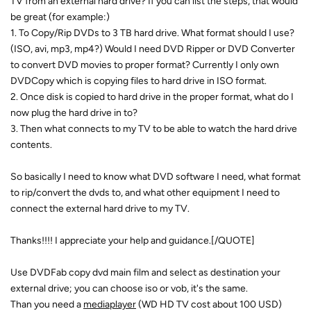
TV from an external hard drive? If you can list the steps, that would
be great (for example:)
1. To Copy/Rip DVDs to 3 TB hard drive. What format should I use?
(ISO, avi, mp3, mp4?) Would I need DVD Ripper or DVD Converter
to convert DVD movies to proper format? Currently I only own
DVDCopy which is copying files to hard drive in ISO format.
2. Once disk is copied to hard drive in the proper format, what do I
now plug the hard drive in to?
3. Then what connects to my TV to be able to watch the hard drive
contents.
So basically I need to know what DVD software I need, what format
to rip/convert the dvds to, and what other equipment I need to
connect the external hard drive to my TV.
Thanks!!!! I appreciate your help and guidance.[/QUOTE]
Use DVDFab copy dvd main film and select as destination your
external drive; you can choose iso or vob, it's the same.
Than you need a
mediaplayer
(WD HD TV cost about 100 USD)