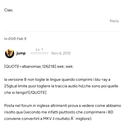
Ciao,
Reply
In
DVD Fab 9
Lv. 1
jump
Nov 6, 2012
[QUOTE=albanomax;126218]:eek::eek:
la versione 8 non toglie le lingue quando comprimi i blu-ray a
25gb,al limite puoi togliere la traccia audio hd,che sono poi quelle
che io tengo!![/QUOTE]
Posta nel forum in inglese altrimenti prova a vedere come abbiamo
risolto qua (secondo me infatti piuttosto che comprimere i BD
conviene convertirli a MKV il risultato Ã¨ migliore).