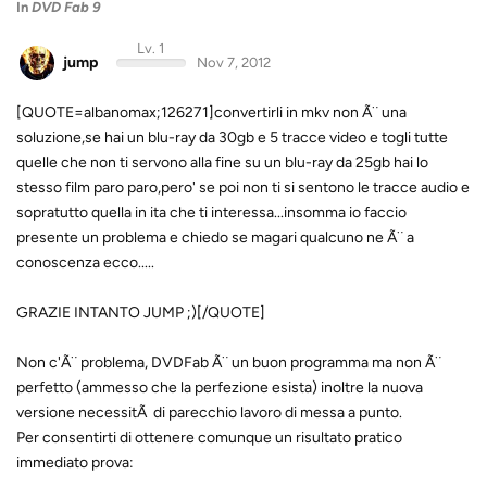
In
DVD Fab 9
Lv. 1
jump
Nov 7, 2012
[QUOTE=albanomax;126271]convertirli in mkv non Ã¨ una
soluzione,se hai un blu-ray da 30gb e 5 tracce video e togli tutte
quelle che non ti servono alla fine su un blu-ray da 25gb hai lo
stesso film paro paro,pero' se poi non ti si sentono le tracce audio e
sopratutto quella in ita che ti interessa...insomma io faccio
presente un problema e chiedo se magari qualcuno ne Ã¨ a
conoscenza ecco.....
GRAZIE INTANTO JUMP ;)[/QUOTE]
Non c'Ã¨ problema, DVDFab Ã¨ un buon programma ma non Ã¨
perfetto (ammesso che la perfezione esista) inoltre la nuova
versione necessitÃ di parecchio lavoro di messa a punto.
Per consentirti di ottenere comunque un risultato pratico
immediato prova: