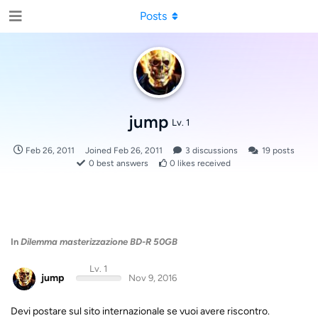
Posts
jump
Lv. 1
Feb 26, 2011
Joined
Feb 26, 2011
3
discussions
19
posts
0
best answers
0
likes received
In
Dilemma masterizzazione BD-R 50GB
Lv. 1
jump
Nov 9, 2016
Devi postare sul sito internazionale se vuoi avere riscontro.