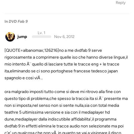
Reply
In
DVD Fab 9
Lv. 1
jump
Nov 6, 2012
[QUOTE=albanomax;126216]no a me dvdfab 9 serve
rigorosamente a comprimere quelle iso che hanno diverse lingue,il
mio intento Ã¨ quello di lasciare tutte le tracce eng + le tracce
ita,eliminando se ci sono portoghese francese tedesco japan
spagnolo e cosi viÃ ..
ora malgrado imposti tutto come si deve mi ritrovo alla fine con
questo tipo di problema,che spesso la traccia ita si Ã¨ presente ma
non si imposta,nel senso non si sente nulla,sia con total media
teathre 5 ultimissima versione e sia con il mediaplayer hd
dune,mediaplayer dalla indiscutibile affidabilita',il programma
dvdfab 9 in effetti elimina le tracce audio non selezionate ma poi
c'e' un qualcosa che non vÃ in quanto se vai a visionare il disco