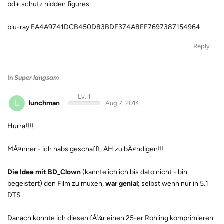
bd+ schutz hidden figures
blu-ray EA4A9741DCB450D83BDF374A8FF7697387154964
Reply
In
Super langsam
Lv. 1
L
lunchman
Aug 7, 2014
Hurra!!!!
MÃ¤nner - ich habs geschafft, AH zu bÃ¤ndigen!!!
Die Idee mit
BD_Clown
(kannte ich ich bis dato nicht - bin
begeistert) den Film zu muxen,
war genial
; selbst wenn nur in 5.1
DTS
Danach konnte ich diesen fÃ¼r einen 25-er Rohling komprimieren