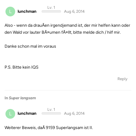
Lv. 1
L
lunchman
Aug 6, 2014
Also - wenn da drauÃen irgendjemand ist, der mir helfen kann oder
den Wald vor lauter BÃ¤umen fÃ¤llt, bitte melde dich / hilf mir.
Danke schon mal im voraus
P.S. Bitte kein IQS
Reply
In
Super langsam
Lv. 1
L
lunchman
Aug 6, 2014
Weiterer Beweis, daÃ 9159 Superlangsam ist II.