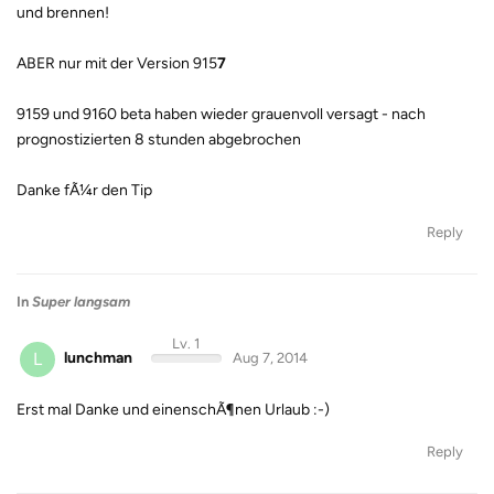
und brennen!
ABER nur mit der Version 915
7
9159 und 9160 beta haben wieder grauenvoll versagt - nach
prognostizierten 8 stunden abgebrochen
Danke fÃ¼r den Tip
Reply
In
Super langsam
Lv. 1
L
lunchman
Aug 7, 2014
Erst mal Danke und einenschÃ¶nen Urlaub :-)
Reply