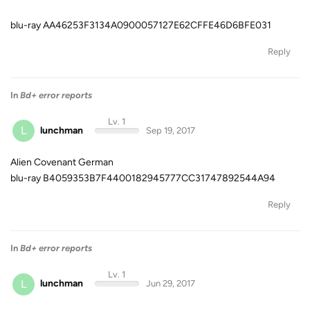
blu-ray AA46253F3134A0900057127E62CFFE46D6BFE031
Reply
In
Bd+ error reports
Lv. 1
L
lunchman
Sep 19, 2017
Alien Covenant German
blu-ray B4059353B7F4400182945777CC31747892544A94
Reply
In
Bd+ error reports
Lv. 1
L
lunchman
Jun 29, 2017