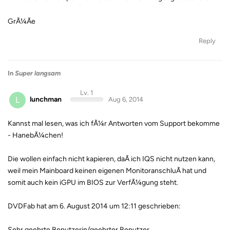
GrÃ¼Ãe
Reply
In
Super langsam
Lv. 1
L
lunchman
Aug 6, 2014
Kannst mal lesen, was ich fÃ¼r Antworten vom Support bekomme
- HanebÃ¼chen!
Die wollen einfach nicht kapieren, daÃ ich IQS nicht nutzen kann,
weil mein Mainboard keinen eigenen MonitoranschluÃ hat und
somit auch kein iGPU im BIOS zur VerfÃ¼gung steht.
DVDFab
hat am 6. August 2014 um 12:11 geschrieben:
Sehr geehrte Benutzerin/geehrter Benutzer,