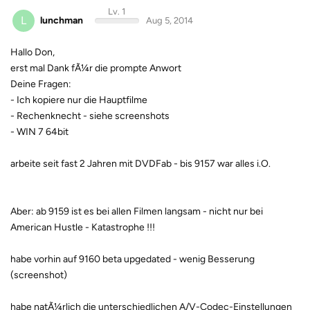
Lv. 1
L
lunchman
Aug 5, 2014
Hallo Don,
erst mal Dank fÃ¼r die prompte Anwort
Deine Fragen:
- Ich kopiere nur die Hauptfilme
- Rechenknecht - siehe screenshots
- WIN 7 64bit
arbeite seit fast 2 Jahren mit DVDFab - bis 9157 war alles i.O.
Aber: ab 9159 ist es bei allen Filmen langsam - nicht nur bei
American Hustle - Katastrophe !!!
habe vorhin auf 9160 beta upgedated - wenig Besserung
(screenshot)
habe natÃ¼rlich die unterschiedlichen A/V-Codec-Einstellungen