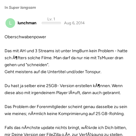
In
Super langsam
Lv. 1
L
lunchman
Aug 6, 2014
Oberschwabenpower
Das mit AH und 3 Streams ist unter ImgBurn kein Problem - hatte
sch Ã¶fters solche Filme. Man darf da nur nie mit TsMuxer dran
gehen und "schneiden".
Geht meistens auf die Untertitel und/oder Tonspur.
Du hast ja selber eine 25GB- Version erstellen kÃ¶nnen. Wenn
diese also mit irgendeinem Player lÃ¤uft, dann auch gebrannt.
Das Problem der Forenmitglieder scheint genau dasselbe zu sein
wie meines; nÃ¤mlich keine Komprimierung auf 25 GB-Rohling.
Falls das nÃ¤chste update nichts bringt, wÃ¼rde ich Dich bitten,
mir Deine Version per FileZilla o.Ã¤. zur VerfÃ¼gung zu stellen.