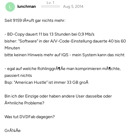
Lv. 1
L
lunchman
Aug 5, 2014
Seit 9159 lÃ¤uft gar nichts mehr:
- BD-Copy dauert 11 bis 13 Stunden bei 0,9 Mb/s
bisher: "Software" in der A/V-Code-Einstellung dauerte 40 bis 60
Minuten
bitte keinen Hinweis mehr auf IQS - mein System kann das nicht
- egal auf welche RohlinggrÃ¶Ãe man komprimieren mÃ¶chte,
passiert nichts
Bsp: "American Hustle" ist immer 33 GB groÃ
Bin ich der Einzige oder haben andere User dasselbe oder
Ã¤hnliche Probleme?
Was tut DVDFab dagegen?
GrÃ¼Ãe