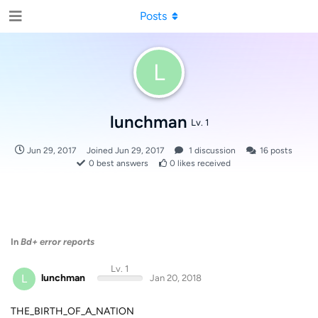
Posts
L
lunchman
Lv. 1
Jun 29, 2017
Joined
Jun 29, 2017
1
discussion
16
posts
0
best answers
0
likes received
In
Bd+ error reports
Lv. 1
L
lunchman
Jan 20, 2018
THE_BIRTH_OF_A_NATION