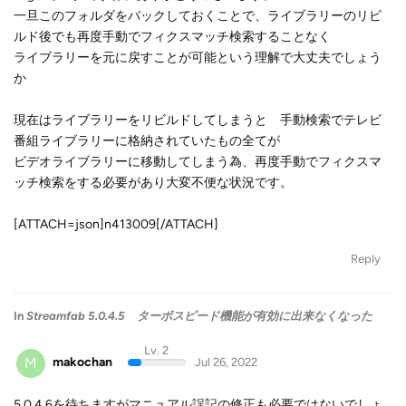
一旦このフォルダをバックしておくことで、ライブラリーのリビ
ルド後でも再度手動でフィクスマッチ検索することなく
ライブラリーを元に戻すことが可能という理解で大丈夫でしょう
か
現在はライブラリーをリビルドしてしまうと 手動検索でテレビ
番組ライブラリーに格納されていたもの全てが
ビデオライブラリーに移動してしまう為、再度手動でフィクスマ
ッチ検索をする必要があり大変不便な状況です。
[ATTACH=json]n413009[/ATTACH]
Reply
In
Streamfab 5.0.4.5 ターボスピード機能が有効に出来なくなった
Lv. 2
M
makochan
Jul 26, 2022
5.0.4.6を待ちますがマニュアル誤記の修正も必要ではないでしょ