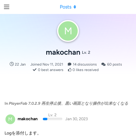
Posts
M
makochan
Lv. 2
22 Jan
Joined
Nov 11, 2021
14
discussions
60
posts
0
best answers
0
likes received
In
PlayerFab 7.0.2.9 再生停止後、黒い画面となり操作が出来なくなる
Lv. 2
M
makochan
Jan 30, 2023
Logを添付します。