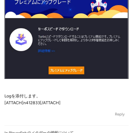
Logを添付します。
[ATTACH]n412833[/ATTACH]
Reply
In
PlayerFabのメタデータ情報について