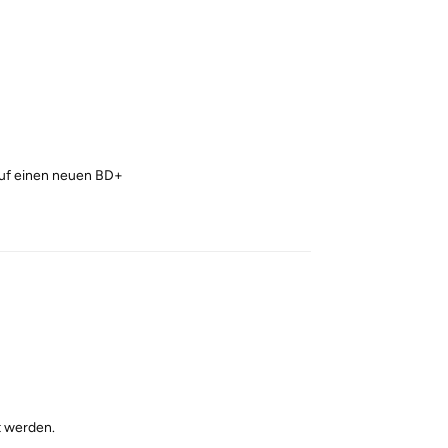
 auf einen neuen BD+
Reply
t werden.