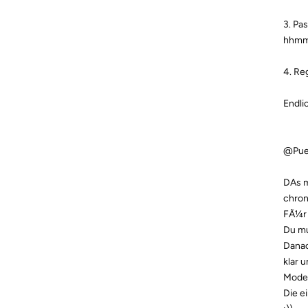
3. Pa
hhmm,
4. Re
Endli
@Pueb
DAs m
chron
FÃ¼r 
Du mu
Danac
klar 
Model
Die e