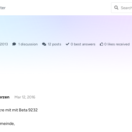
ter
 2013
1
discussion
12
posts
0
best answers
0
likes received
erzen
Mar 12, 2016
re mit mit Beta 9232
meinde,