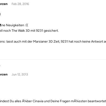
erzen
Feb 28, 2016
l
ne Neuigkeiten :((
ll noch The Walk 3D mit 9231 gesichert.
gens: lasst auch mit der Marsianer 3D Zeit, 9231 hat noch keine Antwort
n
erzen
Jun 12, 2013
findest Du alles Ã¼ber Cinavia und Deine Fragen mÃ¼ssten beantworte