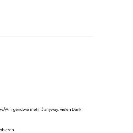
Reply
wÃ¤r irgendwie mehr ;) anyway, vielen Dank
obieren.