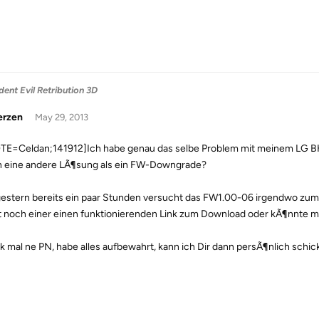
dent Evil Retribution 3D
erzen
May 29, 2013
E=Celdan;141912]Ich habe genau das selbe Problem mit meinem LG BH1
 eine andere LÃ¶sung als ein FW-Downgrade?
estern bereits ein paar Stunden versucht das FW1.00-06 irgendwo zum 
 noch einer einen funktionierenden Link zum Download oder kÃ¶nnte m
k mal ne PN, habe alles aufbewahrt, kann ich Dir dann persÃ¶nlich schic