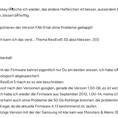
sskey lÃ¶sche ich wieder, das andere Helferchen ist besser, ausserdem ko
 bisserl dÃ¼rftig.
gistrieren der Version FAb 9 hat ohne Probleme geklappt!
ch kann ich das verd.... Thema ResiEvil5 3D abschliessen ;)))))
erball:
it der Firmware kannst eigentlich nur Du am besten wissen. Ich habe s
ologisch abgespeichert.
ResiEvil 5 mach es so wie beschrieben.
sst nach den Versionen googlen, gerade die Version 1.00-06, es ist wic
h habe ich wieder die Firmware aus September 2012, 1.00-1A, meine ich 
und kann auch ohne Probleme die 50 Gb Rohlinge brennen, die problem
l egal, da die aktuelle Firmware 4.13 bestimmend ist, laufen.
inzige Version mit der der Samsung nit klar kam war Monsters & Aliens 3D,