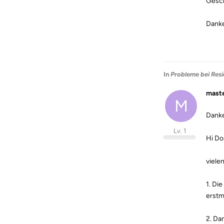
Gesc
Danke
In
Probleme bei Resi
mast
M
Dank
Lv. 1
Hi Do
viele
1. Di
erstm
2. Da