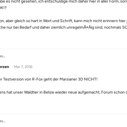
abe es nicht gesehen, ich entschuldige mich daher hier in aller Form, so
OK!?
on, aber gleich so hart in Wort und Schrift, kann mich nicht erinnern hi
he nur bei Bedarf und daher ziemlich unregelmÃ¤Ãig sind, nochmals 
s...
erzen
Mar 7, 2016
er Testversion von R-Fox geht der Marsianer 3D NICHT!
gens hat unser Waldtier in Belize wieder neue aufgemacht, Forum schon d
s...