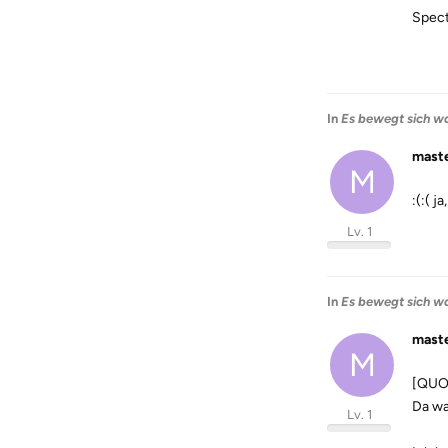
Spect
In
Es bewegt sich wa
mast
M
:(:( j
Lv. 1
In
Es bewegt sich wa
mast
M
[QUOT
Da wa
Lv. 1