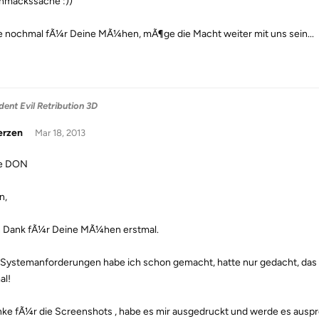
hmackssache :))
 nochmal fÃ¼r Deine MÃ¼hen, mÃ¶ge die Macht weiter mit uns sein...
dent Evil Retribution 3D
erzen
Mar 18, 2013
e DON
n,
n Dank fÃ¼r Deine MÃ¼hen erstmal.
e Systemanforderungen habe ich schon gemacht, hatte nur gedacht, das 
al!
nke fÃ¼r die Screenshots , habe es mir ausgedruckt und werde es auspr