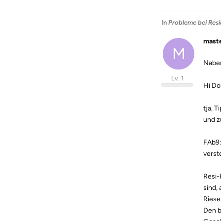
In
Probleme bei Resi
mast
M
Nabe
Lv. 1
Hi Do
tja, 
und z
FAb9:
verst
Resi-
sind,
Riese
Den be