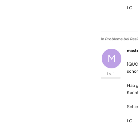
LG
In
Probleme bei Resi
mast
M
[QUOT
schon
Lv. 1
Hab g
Kennt
Schic
LG