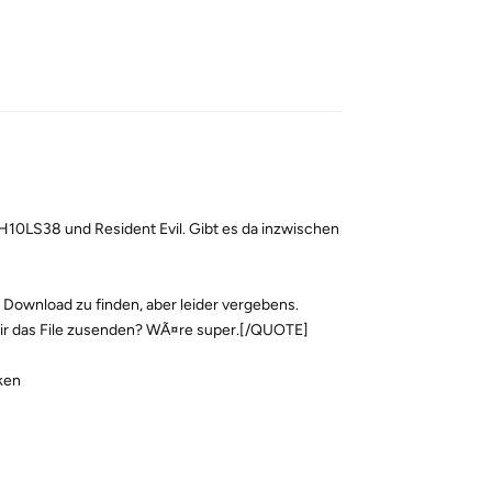
Reply
0LS38 und Resident Evil. Gibt es da inzwischen
Download zu finden, aber leider vergebens.
ir das File zusenden? WÃ¤re super.[/QUOTE]
ken
Reply