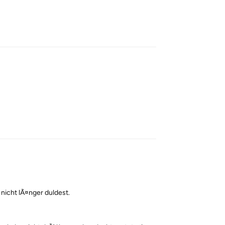
Reply
Reply
icht lÃ¤nger duldest.