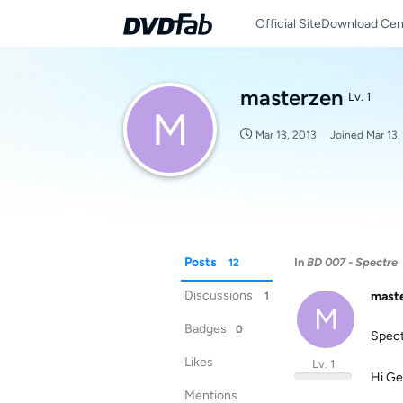
Official Site
Download Cen
masterzen
Lv. 1
M
Mar 13, 2013
Joined
Mar 13,
Posts
In
BD 007 - Spectre
12
Discussions
mast
1
M
Badges
0
Spect
Likes
Lv. 1
Hi Ge
Mentions