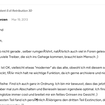
dent Evil Retribution 3D
erzen
Mar 19, 2013
nd
n,
Tip nicht gerade , selber rumgerÃ¼hrt, natÃ¼rlich auch viel in Foren gel
uviele Treiber, die sich ins Gehege kommen, braucht kein Mensch ;)
 Ist OK, vielleicht etwas "moderner" als das alte, obwohl ich mit diesem 
eckt, fÃ¼r mich halt ne wichtige Funktion, da ich gerne archiviere und n
Reihe: Find ich auch ganz in Ordnung. Ich bin mir bewusst, dass das j
 aber mal zum Abschalten und Berieseln lassen irgendwie optimal. Ich fin
nglotze immer cool und breitet mir ein fettes Grinsen ins Gesicht ;)
sten Teil fand ich persÃ¶nlich Ã¼brigens den dritten Teil Exstinction, den 