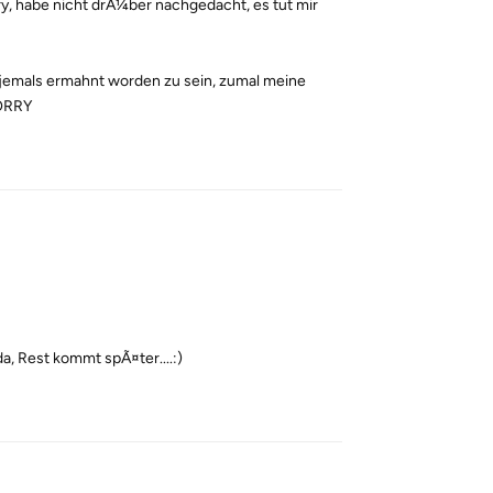
rry, habe nicht drÃ¼ber nachgedacht, es tut mir
er jemals ermahnt worden zu sein, zumal meine
SORRY
Reply
a, Rest kommt spÃ¤ter....:)
Reply