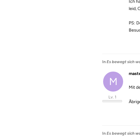
Ich h
leid, 
PS: D
Besuc
In
Es bewegt sich wa
mast
M
Mit d
Lv. 1
Ãbri
In
Es bewegt sich wa