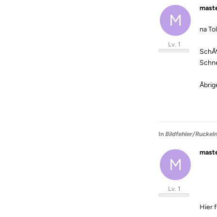
mast
M
na Tol
Lv. 1
SchÃ¶
Schne
Ãbri
In
Bildfehler/Ruckel
mast
M
Lv. 1
Hier 