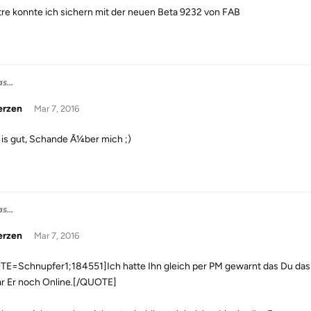
re konnte ich sichern mit der neuen Beta 9232 von FAB
s...
erzen
Mar 7, 2016
a, is gut, Schande Ã¼ber mich ;)
s...
erzen
Mar 7, 2016
E=Schnupfer1;184551]Ich hatte Ihn gleich per PM gewarnt das Du das n
r Er noch Online.[/QUOTE]