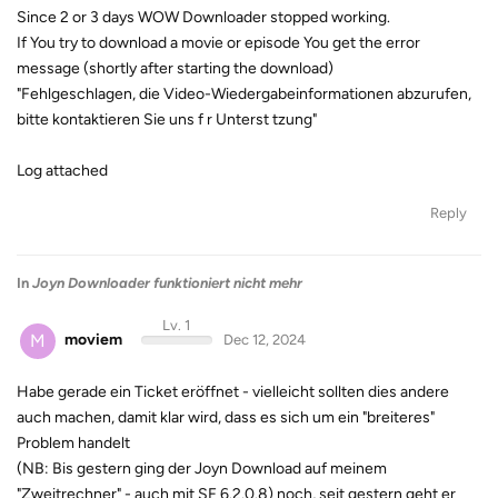
Since 2 or 3 days WOW Downloader stopped working.
If You try to download a movie or episode You get the error
message (shortly after starting the download)
"Fehlgeschlagen, die Video-Wiedergabeinformationen abzurufen,
bitte kontaktieren Sie uns f r Unterst tzung"
Log attached
Reply
In
Joyn Downloader funktioniert nicht mehr
Lv. 1
M
moviem
Dec 12, 2024
Habe gerade ein Ticket eröffnet - vielleicht sollten dies andere
auch machen, damit klar wird, dass es sich um ein "breiteres"
Problem handelt
(NB: Bis gestern ging der Joyn Download auf meinem
"Zweitrechner" - auch mit SF 6.2.0.8) noch, seit gestern geht er