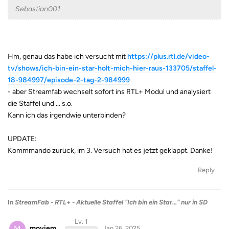
Sebastian001
Hm, genau das habe ich versucht mit
https://plus.rtl.de/video-
tv/shows/ich-bin-ein-star-holt-mich-hier-raus-133705/staffel-
18-984997/episode-2-tag-2-984999
- aber Streamfab wechselt sofort ins RTL+ Modul und analysiert
die Staffel und ... s.o.
Kann ich das irgendwie unterbinden?
UPDATE:
Kommmando zurück, im 3. Versuch hat es jetzt geklappt. Danke!
Reply
In
StreamFab - RTL+ - Aktuelle Staffel "Ich bin ein Star..." nur in SD
Lv. 1
M
moviem
Jan 26, 2025