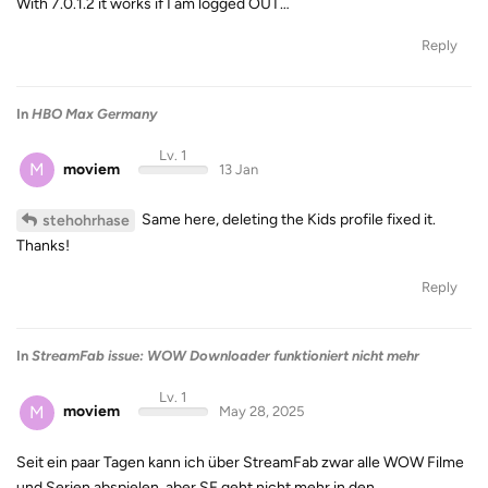
With 7.0.1.2 it works if I am logged OUT…
Reply
In
HBO Max Germany
Lv. 1
M
moviem
13 Jan
Same here, deleting the Kids profile fixed it.
stehohrhase
Thanks!
Reply
In
StreamFab issue: WOW Downloader funktioniert nicht mehr
Lv. 1
M
moviem
May 28, 2025
Seit ein paar Tagen kann ich über StreamFab zwar alle WOW Filme
und Serien abspielen, aber SF geht nicht mehr in den