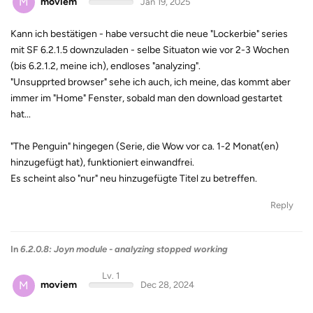
M
moviem
Jan 19, 2025
Kann ich bestätigen - habe versucht die neue "Lockerbie" series
mit SF 6.2.1.5 downzuladen - selbe Situaton wie vor 2-3 Wochen
(bis 6.2.1.2, meine ich), endloses "analyzing".
"Unsupprted browser" sehe ich auch, ich meine, das kommt aber
immer im "Home" Fenster, sobald man den download gestartet
hat...
"The Penguin" hingegen (Serie, die Wow vor ca. 1-2 Monat(en)
hinzugefügt hat), funktioniert einwandfrei.
Es scheint also "nur" neu hinzugefügte Titel zu betreffen.
Reply
In
6.2.0.8: Joyn module - analyzing stopped working
Lv. 1
M
moviem
Dec 28, 2024