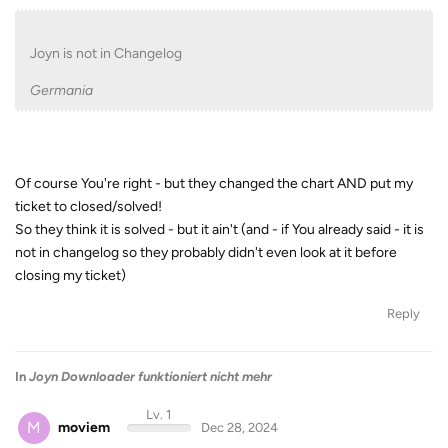
Joyn is not in Changelog
Germania
Of course You're right - but they changed the chart AND put my
ticket to closed/solved!
So they think it is solved - but it ain't (and - if You already said - it is
not in changelog so they probably didn't even look at it before
closing my ticket)
Reply
In
Joyn Downloader funktioniert nicht mehr
Lv. 1
M
moviem
Dec 28, 2024