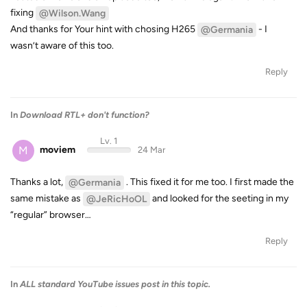
fixing
@Wilson.Wang
And thanks for Your hint with chosing H265
- I
@Germania
wasn’t aware of this too.
Reply
In
Download RTL+ don't function?
Lv. 1
M
moviem
24 Mar
Thanks a lot,
. This fixed it for me too. I first made the
@Germania
same mistake as
and looked for the seeting in my
@JeRicHoOL
“regular” browser…
Reply
In
ALL standard YouTube issues post in this topic.