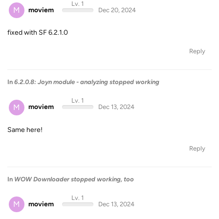
Lv. 1
M
moviem
Dec 20, 2024
fixed with SF 6.2.1.0
Reply
In
6.2.0.8: Joyn module - analyzing stopped working
Lv. 1
M
moviem
Dec 13, 2024
Same here!
Reply
In
WOW Downloader stopped working, too
Lv. 1
M
moviem
Dec 13, 2024