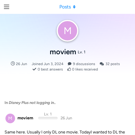
Posts
M
moviem
Lv. 1
26 Jun
Joined
Jun 3, 2024
9
discussions
32
posts
0
best answers
0
likes received
In
Disney Plus not logging in..
Lv. 1
M
moviem
26 Jun
Same here. Usually I only DL one movie. TodayI wanted to DL the