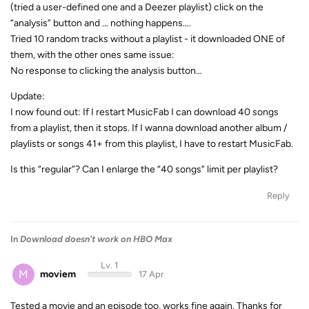
(tried a user-defined one and a Deezer playlist) click on the
“analysis” button and … nothing happens….
Tried 10 random tracks without a playlist - it downloaded ONE of
them, with the other ones same issue:
No response to clicking the analysis button…
Update:
I now found out: If I restart MusicFab I can download 40 songs
from a playlist, then it stops. If I wanna download another album /
playlists or songs 41+ from this playlist, I have to restart MusicFab.
Is this “regular”? Can I enlarge the “40 songs” limit per playlist?
Reply
In
Download doesn’t work on HBO Max
Lv. 1
M
moviem
17 Apr
Tested a movie and an episode too, works fine again. Thanks for