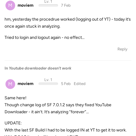
Lv. 1
M
moviem
7 Feb
hm, yesterday the procedrue worked (logging out of YT) - today it’s
once again stuck in analyzing.
Tried to login and logout again - no effect…
Reply
In
Youtube downloader doesn't work
Lv. 1
M
moviem
5 Feb
Edited
Same here!
Though change log of SF 7.0.1.2 says they fixed YouTube
Downloader - it ain’t. It’s analyzing “forever”…
UPDATE:
With the last SF Build I had to be logged IN at YT to get it to work.