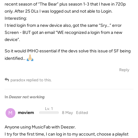
recent season of “The Bear” plus season 1-3 that I have in 720p
only. After 25 DLs I was logged out and not able to Login.
Interesting:
I tried login from a new device also, got the same “Sry…” error
Screen - BUT got an email “WE recognized a login from a new
device”.
So it would IMHO essential if the devs solve this issue of SF being
identified…
Reply
paradox
replied to this.
In
Deezer not working
Lv. 1
M
moviem
8 May
Edited
Anyone using MusicFab with Deezer.
I try for the first time, I can log in to my account, choose a playlist