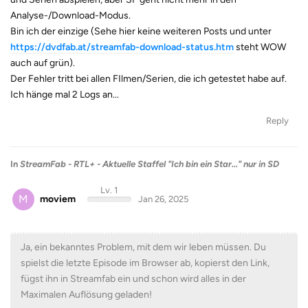
Analyse-/Download-Modus.
Bin ich der einzige (Sehe hier keine weiteren Posts und unter
https://dvdfab.at/streamfab-download-status.htm
steht WOW
auch auf grün).
Der Fehler tritt bei allen FIlmen/Serien, die ich getestet habe auf.
Ich hänge mal 2 Logs an...
Reply
In
StreamFab - RTL+ - Aktuelle Staffel "Ich bin ein Star..." nur in SD
Lv. 1
M
moviem
Jan 26, 2025
Ja, ein bekanntes Problem, mit dem wir leben müssen. Du
spielst die letzte Episode im Browser ab, kopierst den Link,
fügst ihn in Streamfab ein und schon wird alles in der
Maximalen Auflösung geladen!