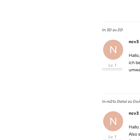
In
3D zu 2D
ncv3
N
Hallo,
ich b
Lv. 1
umwan
In
m2ts Datei zu GoÃ
ncv3
N
Hallo
Also 
Lv. 1