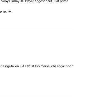
m Sony BluRay 3D Player angeschaut. Hat prima
ns kaufe.
Reply
 eingefallen. FAT32 ist (so meine ich) sogar noch
Reply