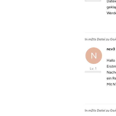
Datei
gekla
Werde
In
m2ts Datei zu GoÃ
ncv3
N
Hallo
Erstm
Lv. 1
Nachd
ein R
Mit N
In
m2ts Datei zu GoÃ