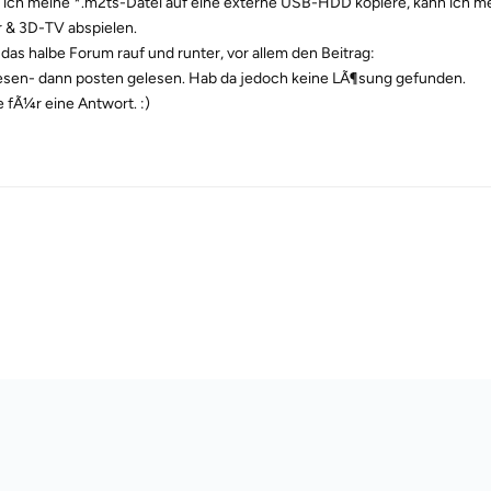
ich meine *.m2ts-Datei auf eine externe USB-HDD kopiere, kann ich m
r & 3D-TV abspielen.
das halbe Forum rauf und runter, vor allem den Beitrag:
lesen- dann posten gelesen. Hab da jedoch keine LÃ¶sung gefunden.
 fÃ¼r eine Antwort. :)