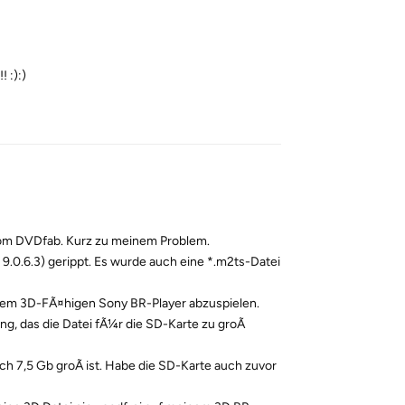
 :):)
Reply
vom DVDfab. Kurz zu meinem Problem.
.0.6.3) gerippt. Es wurde auch eine *.m2ts-Datei
inem 3D-FÃ¤higen Sony BR-Player abzuspielen.
g, das die Datei fÃ¼r die SD-Karte zu groÃ
ch 7,5 Gb groÃ ist. Habe die SD-Karte auch zuvor