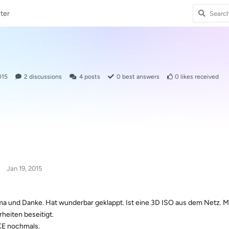
ter
015
2
discussions
4
posts
0
best answers
0
likes received
Jan 19, 2015
ima und Danke. Hat wunderbar geklappt. Ist eine 3D ISO aus dem Netz. 
rheiten beseitigt.
E nochmals.