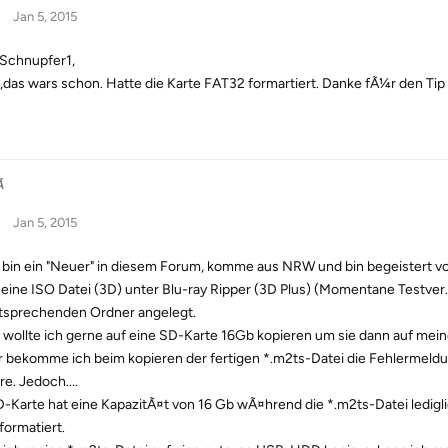
Jan 5, 2015
 Schnupfer1,
das wars schon. Hatte die Karte FAT32 formartiert. Danke fÃ¼r den Tip !!

Jan 5, 2015
, bin ein "Neuer" in diesem Forum, komme aus NRW und bin begeistert 
eine ISO Datei (3D) unter
Blu-ray Ripper (3D Plus)
(Momentane Testver. 9
tsprechenden Ordner angelegt.
 wollte ich gerne auf eine SD-Karte 16Gb kopieren um sie dann auf me
r bekomme ich beim kopieren der fertigen *.m2ts-Datei die Fehlermeldun
e. Jedoch....
D-Karte hat eine KapazitÃ¤t von 16 Gb wÃ¤hrend die *.m2ts-Datei ledigli
formatiert.