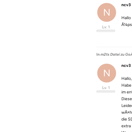
ncv3
N
Hallo
Ã¼ps,
Lv. 1
In
m2ts Datei zu GoÃ
ncv3
N
Hallo
Habe 
Lv. 1
im en
Diese
Leide
wÃ¤hr
die S
extra 