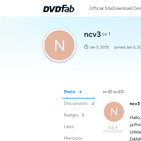
Official Site
Download Cen
ncv3
Lv. 1
N
Jan 5, 2015
Joined
Jan 5, 2
Posts
In
3D zu 2D
4
Discussions
ncv3
2
N
Badges
0
Hallo,
ja Pr
Likes
Lv. 1
Unkla
Mentions
DANK