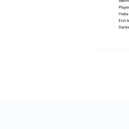
Wenn 
Playe
Habe 
Erst 
Danke