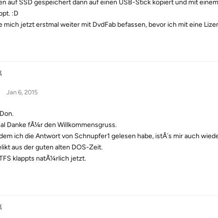
en auf SSD gespeichert dann auf einen USB-Stick kopiert und mit eine
ppt. :D
 mich jetzt erstmal weiter mit DvdFab befassen, bevor ich mit eine Lize

Jan 6, 2015
 Don.
al Danke fÃ¼r den Willkommensgruss.
em ich die Antwort von Schnupfer1 gelesen habe, istÂ´s mir auch wieder
elikt aus der guten alten DOS-Zeit.
TFS klappts natÃ¼rlich jetzt.
