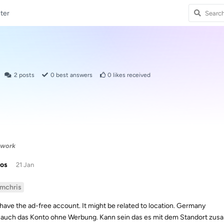
ter
2
posts
0
best answers
0
likes received
 work
ros
21 Jan
imchris
o have the ad-free account. It might be related to location. Germany
auch das Konto ohne Werbung. Kann sein das es mit dem Standort zu