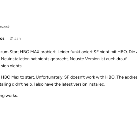
 work
ros
21 Jan
zum Start HBO MAX probiert. Leider funktioniert SF nicht mit HBO. Die A
 Neuinstallation hat nichts gebracht. Neuste Version ist auch drauf.
 sich nichts.
ed HBO Max to start. Unfortunately, SF doesn’t work with HBO. The addre
alling didn’t help. I also have the latest version installed.
ng works.