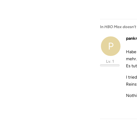
In
HBO Max doesn't
pank
P
Habe 
mehr.
Lv. 1
Es tut
I tri
Reinst
Nothi