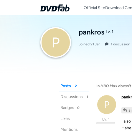
Official Site
Download Cen
pankros
Lv. 1
P
Joined
21 Jan
1
discussion
Posts
In
HBO Max doesn't
2
Discussions
pank
1
P
Badges
0
s
Likes
Lv. 1
I als
Habe 
Mentions