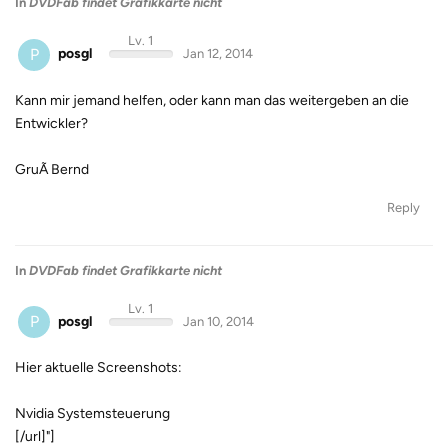
In
DVDFab findet Grafikkarte nicht
Lv. 1
P
posgl
Jan 12, 2014
Kann mir jemand helfen, oder kann man das weitergeben an die
Entwickler?
GruÃ Bernd
Reply
In
DVDFab findet Grafikkarte nicht
Lv. 1
P
posgl
Jan 10, 2014
Hier aktuelle Screenshots:
Nvidia Systemsteuerung
[/url]"]