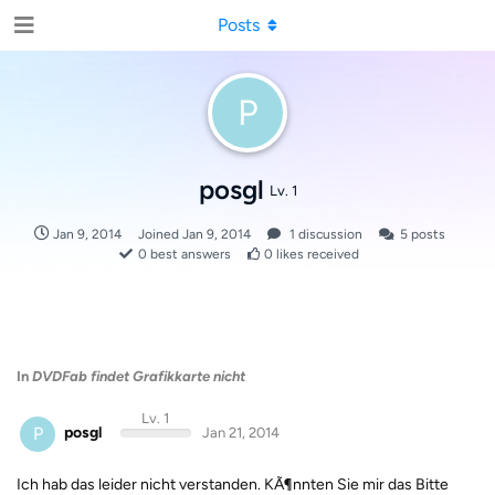
Posts
P
posgl
Lv. 1
Jan 9, 2014
Joined
Jan 9, 2014
1
discussion
5
posts
0
best answers
0
likes received
In
DVDFab findet Grafikkarte nicht
Lv. 1
P
posgl
Jan 21, 2014
Ich hab das leider nicht verstanden. KÃ¶nnten Sie mir das Bitte