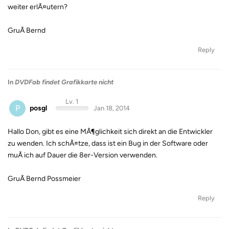
weiter erlÃ¤utern?
GruÃ Bernd
Reply
In
DVDFab findet Grafikkarte nicht
Lv. 1
P
posgl
Jan 18, 2014
Hallo Don, gibt es eine MÃ¶glichkeit sich direkt an die Entwickler
zu wenden. Ich schÃ¤tze, dass ist ein Bug in der Software oder
muÃ ich auf Dauer die 8er-Version verwenden.
GruÃ Bernd Possmeier
Reply