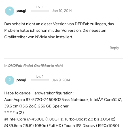
Lv. 1
P
posgl
Jan 10, 2014
Das scheint nicht an dieser Version von DFDFab zu liegen, das
Problem hatte ich schon mit der Vorversion. Die neuesten
Grafiktreiber von NVidia sind installiert.
Reply
In
DVDFab findet Grafikkarte nicht
Lv. 1
P
posgl
Jan 9, 2014
Habe folgende Hardwarekonfiguration:
Acer Aspire R7-572G-74508G25ass Notebook, IntelÂ® Coreâ¢ i7,
39,6 cm (15,6 Zoll), 256 GB Speicher
* * * * o (2)
â¢Intel Core i7-4500U (1,80GHz, Turbo-Boost 2.0 bis 3,0GHz)
â¢39.6cm (15.6") 1080p (Full HD) Touch IPS Display (1920x1080)