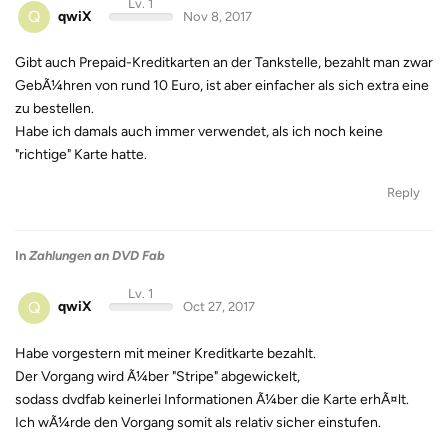
Lv. 1
Q
qwiX
Nov 8, 2017
Gibt auch Prepaid-Kreditkarten an der Tankstelle, bezahlt man zwar
GebÃ¼hren von rund 10 Euro, ist aber einfacher als sich extra eine
zu bestellen.
Habe ich damals auch immer verwendet, als ich noch keine
"richtige" Karte hatte.
Reply
In
Zahlungen an DVD Fab
Lv. 1
Q
qwiX
Oct 27, 2017
Habe vorgestern mit meiner Kreditkarte bezahlt.
Der Vorgang wird Ã¼ber "Stripe" abgewickelt,
sodass dvdfab keinerlei Informationen Ã¼ber die Karte erhÃ¤lt.
Ich wÃ¼rde den Vorgang somit als relativ sicher einstufen.