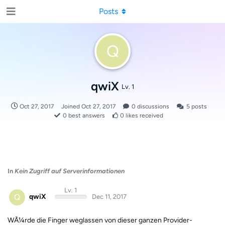
Posts
Q
qwiX
Lv. 1
Oct 27, 2017
Joined
Oct 27, 2017
0
discussions
5
posts
0
best answers
0
likes received
In
Kein Zugriff auf Serverinformationen
Lv. 1
Q
qwiX
Dec 11, 2017
WÃ¼rde die Finger weglassen von dieser ganzen Provider-