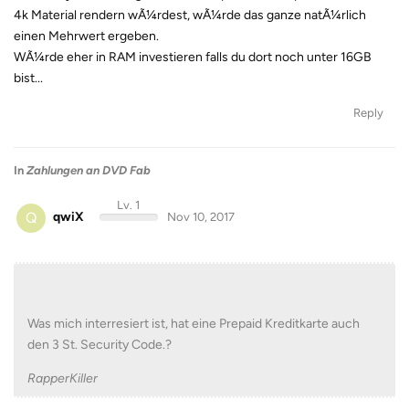
4k Material rendern wÃ¼rdest, wÃ¼rde das ganze natÃ¼rlich
einen Mehrwert ergeben.
WÃ¼rde eher in RAM investieren falls du dort noch unter 16GB
bist...
Reply
In
Zahlungen an DVD Fab
Lv. 1
Q
qwiX
Nov 10, 2017
Was mich interresiert ist, hat eine Prepaid Kreditkarte auch
den 3 St. Security Code.?
RapperKiller