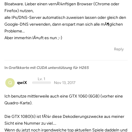
Bloatware. Lieber einen vernÃ¼nftigen Browser (Chrome oder
Firefox) nutzen,
alle IPs/DNS-Server automatisch zuweisen lassen oder gleich den
Google-DNS verwenden, dann erspart man sich alle mÃ¶glichen
Probleme...
Aber immerhin lÃ¤uft es nun ;-)
Reply
In
Grafikkarte mit CUDA unterstützung für H265
Lv. 1
Q
qwiX
Nov 13, 2017
Ich benutze mittlerweile auch eine GTX 1060 (6GB) (vorher eine
Quadro-Karte).
Die GTX 1080(ti) ist fÃ¼r diese Dekodierungszwecke aus meiner
Sicht eine Nummer zu viel....
Wenn du jetzt noch irgendwelche top aktuellen Spiele daddeln und