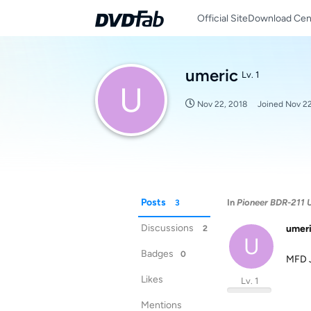
Official Site
Download Cen
umeric
Lv. 1
U
Nov 22, 2018
Joined
Nov 22
Posts
In
Pioneer BDR-211 
3
Discussions
umer
2
U
Badges
0
MFD J
Likes
Lv. 1
Mentions