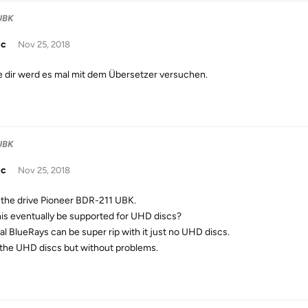
UBK
ic
Nov 25, 2018
 dir werd es mal mit dem Übersetzer versuchen.
UBK
ic
Nov 25, 2018
 the drive Pioneer BDR-211 UBK.
this eventually be supported for UHD discs?
l BlueRays can be super rip with it just no UHD discs.
the UHD discs but without problems.