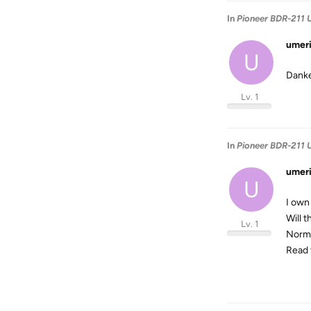
In
Pioneer BDR-211 
umer
U
Danke
Lv. 1
In
Pioneer BDR-211 
umer
U
I own
Will 
Lv. 1
Norma
Read 