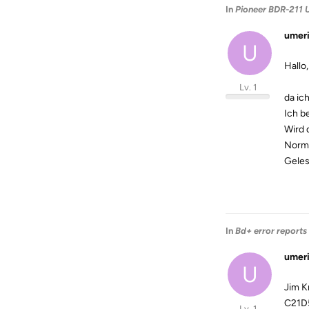
In
Pioneer BDR-211 
umer
U
Hallo,
Lv. 1
da ic
Ich b
Wird 
Norma
Geles
In
Bd+ error reports
umer
U
Jim K
C21D
Lv. 1