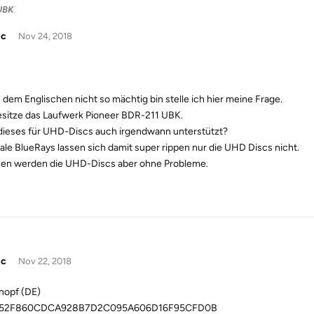
UBK
ic
Nov 24, 2018
h dem Englischen nicht so mächtig bin stelle ich hier meine Frage.
esitze das Laufwerk Pioneer BDR-211 UBK.
dieses für UHD-Discs auch irgendwann unterstützt?
le BlueRays lassen sich damit super rippen nur die UHD Discs nicht.
en werden die UHD-Discs aber ohne Probleme.
ic
Nov 22, 2018
nopf (DE)
52F860CDCA928B7D2C095A606D16F95CFD0B