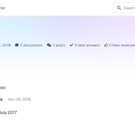
ter
, 2018
2
discussions
3
posts
0
best answers
0
likes received
UBK
ic
Nov 26, 2018
uly 2017