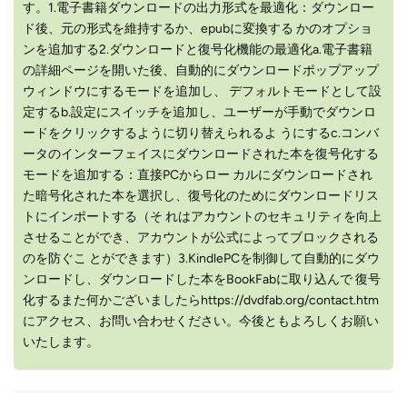
す。1.電子書籍ダウンロードの出力形式を最適化：ダウンロー
ド後、元の形式を維持するか、epubに変換する かのオプショ
ンを追加する2.ダウンロードと復号化機能の最適化a.電子書籍
の詳細ページを開いた後、自動的にダウンロードポップアップ
ウィンドウにするモードを追加し、 デフォルトモードとして設
定するb.設定にスイッチを追加し、ユーザーが手動でダウンロ
ードをクリックするように切り替えられるよ うにするc.コンバ
ータのインターフェイスにダウンロードされた本を復号化する
モードを追加する：直接PCからロー カルにダウンロードされ
た暗号化された本を選択し、復号化のためにダウンロードリス
トにインポートする（そ れはアカウントのセキュリティを向上
させることができ、アカウントが公式によってブロックされる
のを防ぐこ とができます）3.KindlePCを制御して自動的にダウ
ンロードし、ダウンロードした本をBookFabに取り込んで 復号
化するまた何かございましたらhttps://dvdfab.org/contact.htm
にアクセス、お問い合わせください。今後ともよろしくお願い
いたします。