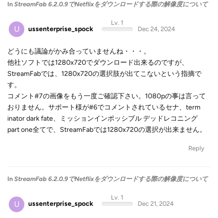
In
StreamFab 6.2.0.9でNetflixをダウンロードする際の解像度について
Lv. 1
U
ussenterprise_spock
Dec 24, 2024
どうにも議論がかみ合っていませんね・・・。
他社ソフトでは1280x720でダウンロード出来るのですが、
StreamFabでは、1280x720の選択肢が出てこないという指摘で
す。
コメント#7の画像をもう一度ご確認下さい。1080pの事は言って
おりません。サポート様が#6でコメントされているセナ、term
inator dark fate、ミッションインポッシブル デッドレコニング
part one全てで、StreamFabでは1280x720の選択が出来ません。
Reply
In
StreamFab 6.2.0.9でNetflixをダウンロードする際の解像度について
Lv. 1
U
ussenterprise_spock
Dec 21, 2024