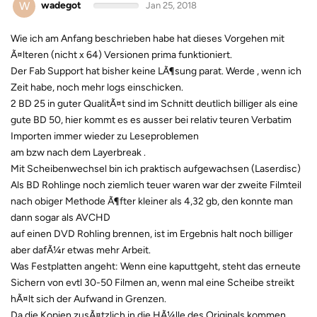
W
wadegot
Jan 25, 2018
Wie ich am Anfang beschrieben habe hat dieses Vorgehen mit
Ã¤lteren (nicht x 64) Versionen prima funktioniert.
Der Fab Support hat bisher keine LÃ¶sung parat. Werde , wenn ich
Zeit habe, noch mehr logs einschicken.
2 BD 25 in guter QualitÃ¤t sind im Schnitt deutlich billiger als eine
gute BD 50, hier kommt es es ausser bei relativ teuren Verbatim
Importen immer wieder zu Leseproblemen
am bzw nach dem Layerbreak .
Mit Scheibenwechsel bin ich praktisch aufgewachsen (Laserdisc)
Als BD Rohlinge noch ziemlich teuer waren war der zweite Filmteil
nach obiger Methode Ã¶fter kleiner als 4,32 gb, den konnte man
dann sogar als AVCHD
auf einen DVD Rohling brennen, ist im Ergebnis halt noch billiger
aber dafÃ¼r etwas mehr Arbeit.
Was Festplatten angeht: Wenn eine kaputtgeht, steht das erneute
Sichern von evtl 30-50 Filmen an, wenn mal eine Scheibe streikt
hÃ¤lt sich der Aufwand in Grenzen.
Da die Kopien zusÃ¤tzlich in die HÃ¼lle des Originals kommen,