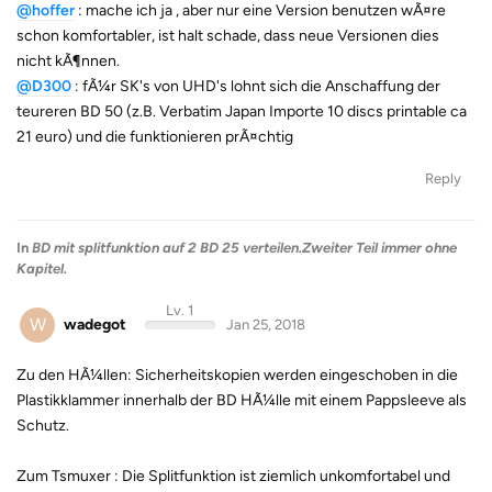
@hoffer
: mache ich ja , aber nur eine Version benutzen wÃ¤re
schon komfortabler, ist halt schade, dass neue Versionen dies
nicht kÃ¶nnen.
@D300
: fÃ¼r SK's von UHD's lohnt sich die Anschaffung der
teureren BD 50 (z.B. Verbatim Japan Importe 10 discs printable ca
21 euro) und die funktionieren prÃ¤chtig
Reply
In
BD mit splitfunktion auf 2 BD 25 verteilen.Zweiter Teil immer ohne
Kapitel.
Lv. 1
W
wadegot
Jan 25, 2018
Zu den HÃ¼llen: Sicherheitskopien werden eingeschoben in die
Plastikklammer innerhalb der BD HÃ¼lle mit einem Pappsleeve als
Schutz.
Zum Tsmuxer : Die Splitfunktion ist ziemlich unkomfortabel und