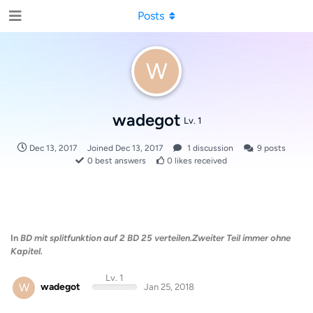
Posts
W
wadegot
Lv. 1
Dec 13, 2017
Joined
Dec 13, 2017
1
discussion
9
posts
0
best answers
0
likes received
In
BD mit splitfunktion auf 2 BD 25 verteilen.Zweiter Teil immer ohne
Kapitel.
Lv. 1
W
wadegot
Jan 25, 2018