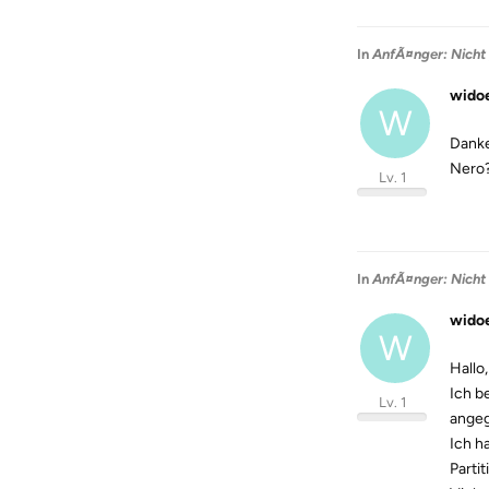
In
AnfÃ¤nger: Nicht 
wido
W
Danke
Nero
Lv. 1
In
AnfÃ¤nger: Nicht 
wido
W
Hallo
Ich b
Lv. 1
angeg
Ich h
Parti