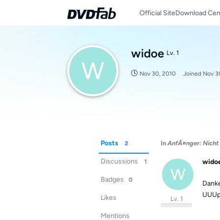
Official Site
Download Cen
widoe
Lv. 1
W
Nov 30, 2010
Joined
Nov 3
Posts
In
AnfÃ¤nger: Nicht 
2
Discussions
wido
1
W
Badges
0
Danke
UUUps
Likes
Lv. 1
Mentions