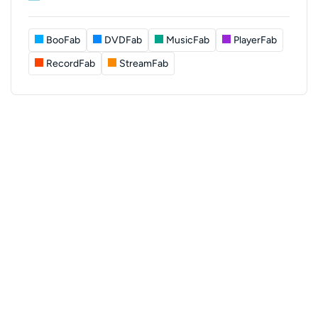
BooFab
DVDFab
MusicFab
PlayerFab
RecordFab
StreamFab