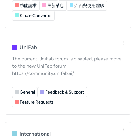
功能請求
最新消息
介面與使用體驗
Kindle Converter
UniFab
The current UniFab forum is disabled, please move
to the new UniFab forum:
https://community.unifab.ai/
General
Feedback & Support
Feature Requests
International